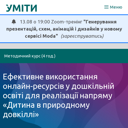
Перейти
Меню
до
вмісту
13.08 о 19:00 Zoom-тренінг
"Генерування
презентацій, схем, анімацій і дизайнів у новому
сервісі Moda"
(зареєструватись)
Методичний курс (4 год.)
Ефективне використання
онлайн-ресурсів у дошкільній
освіті для реалізації напряму
«Дитина в природному
довкіллі»