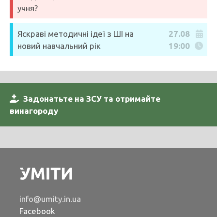
учня?
Яскраві методичні ідеї з ШІ на
27.08
новий навчальний рік
19:00
Задонатьте на ЗСУ та отримайте
винагороду
info@umity.in.ua
Facebook