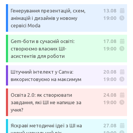
Генерування презентацій, схем,
13.08
анімацій і дизайнів у новому
19:00
сервісі Moda
Gem-боти в сучасній освіті:
17.08
створюємо власних ШІ-
19:00
асистентів для роботи
Штучний інтелект у Canva:
20.08
використовуємо на максимум
19:00
Освіта 2.0: як створювати
24.08
завдання, які ШІ не напише за
19:00
учня?
Яскраві методичні ідеї з ШІ на
27.08
новий навчальний рік
19:00