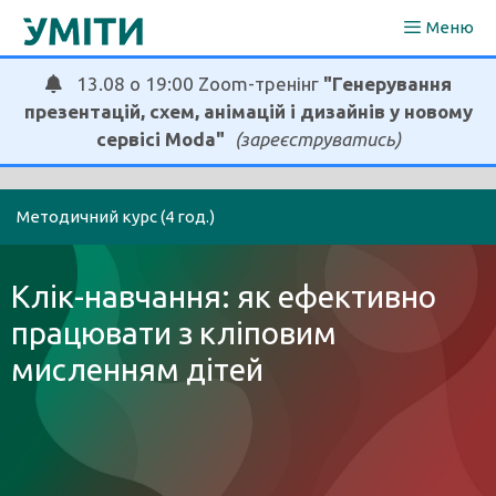
Перейти
Меню
до
вмісту
13.08 о 19:00 Zoom-тренінг
"Генерування
презентацій, схем, анімацій і дизайнів у новому
сервісі Moda"
(зареєструватись)
Методичний курс (4 год.)
Клік-навчання: як ефективно
працювати з кліповим
мисленням дітей