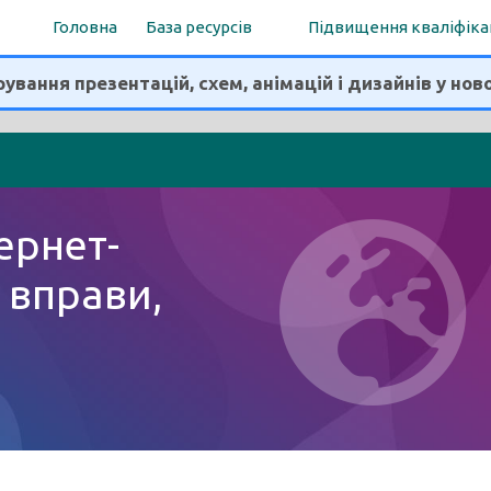
Головна
База ресурсів
Підвищення кваліфіка
ування презентацій, схем, анімацій і дизайнів у нов
ернет-
 вправи,