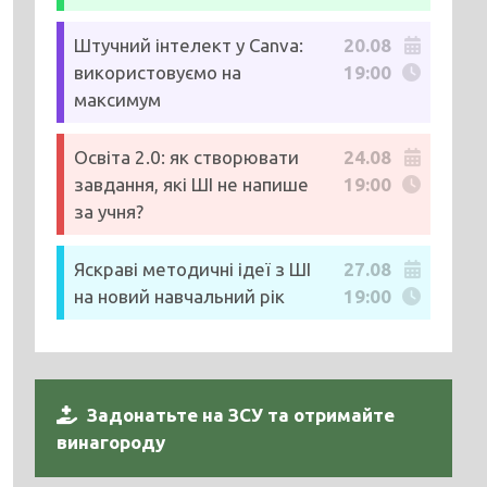
Штучний інтелект у Canva:
20.08
використовуємо на
19:00
максимум
Освіта 2.0: як створювати
24.08
завдання, які ШІ не напише
19:00
за учня?
Яскраві методичні ідеї з ШІ
27.08
на новий навчальний рік
19:00
Задонатьте на ЗСУ та отримайте
винагороду