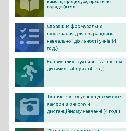
вимоги, процедура, практичні
поради (4 год.)
Справжнє формувальне
оцінювання для покращення
навчальної діяльності учнів (4
год.)
Розвивальні рухливі ігри в літніх
дитячих таборах (4 год.)
Творче застосування документ-
камери в очному й
дистанційному навчанні (4 год.)
"Ротація за станціями" як