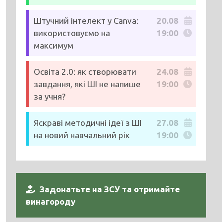
Штучний інтелект у Canva:
20.08
використовуємо на
19:00
максимум
Освіта 2.0: як створювати
24.08
завдання, які ШІ не напише
19:00
за учня?
Яскраві методичні ідеї з ШІ
27.08
на новий навчальний рік
19:00
Задонатьте на ЗСУ та отримайте
винагороду