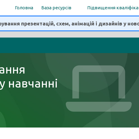
Головна
База ресурсів
Підвищення кваліфіка
ування презентацій, схем, анімацій і дизайнів у нов
ання
у навчанні