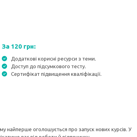
За 120 грн:
Додаткові корисні ресурси з теми.
Доступ до підсумкового тесту.
Сертифікат підвищення кваліфікації.
ому найперше оголошується про запуск нових курсів. У
лікатиме вас від роботи й відпочинку.