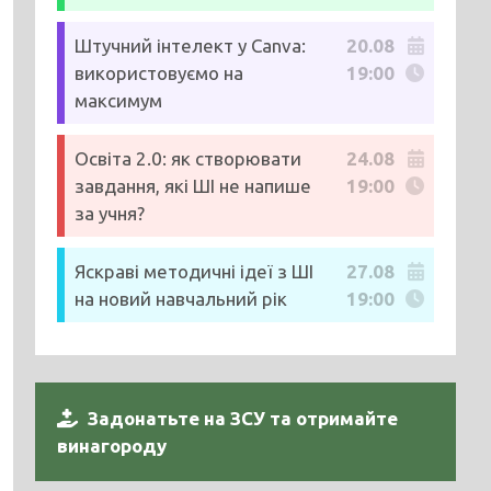
Штучний інтелект у Canva:
20.08
використовуємо на
19:00
максимум
Освіта 2.0: як створювати
24.08
завдання, які ШІ не напише
19:00
за учня?
Яскраві методичні ідеї з ШІ
27.08
на новий навчальний рік
19:00
Задонатьте на ЗСУ та отримайте
винагороду