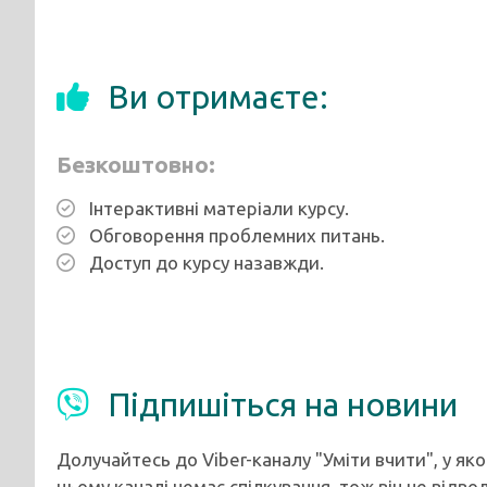
Ви отримаєте:
Безкоштовно:
Інтерактивні матеріали курсу.
Обговорення проблемних питань.
Доступ до курсу назавжди.
Підпишіться на новини
Долучайтесь до Viber-каналу "Уміти вчити", у як
цьому каналі немає спілкування, тож він не відво