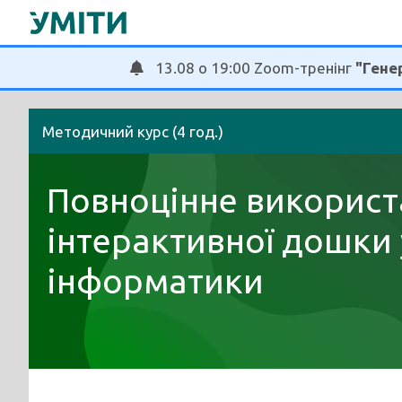
Перейти
до
вмісту
13.08 о 19:00 Zoom-тренінг
"Генер
Методичний курс (4 год.)
Повноцінне використ
інтерактивної дошки 
інформатики