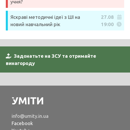
учня?
Яскраві методичні ідеї з ШІ на
27.08
новий навчальний рік
19:00
Задонатьте на ЗСУ та отримайте
винагороду
info@umity.in.ua
Facebook