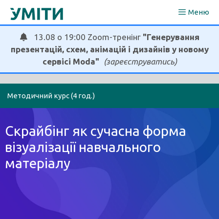
Перейти
Меню
до
вмісту
13.08 о 19:00 Zoom-тренінг
"Генерування
презентацій, схем, анімацій і дизайнів у новому
сервісі Moda"
(зареєструватись)
Методичний курс (4 год.)
Скрайбінг як сучасна форма
візуалізації навчального
матеріалу