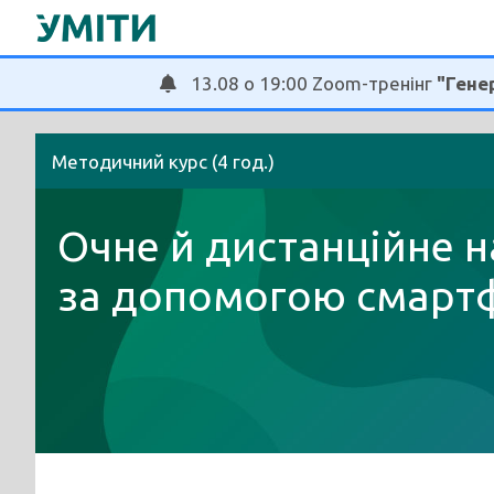
Перейти
до
вмісту
13.08 о 19:00 Zoom-тренінг
"Генер
Методичний курс (4 год.)
Очне й дистанційне 
за допомогою смарт