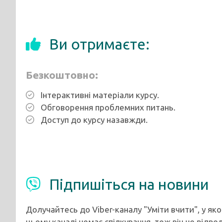
Ви отримаєте:
Безкоштовно:
Інтерактивні матеріали курсу.
Обговорення проблемних питань.
Доступ до курсу назавжди.
Підпишіться на новини
Долучайтесь до Viber-каналу "Уміти вчити", у як
цьому каналі немає спілкування, тож він не відво