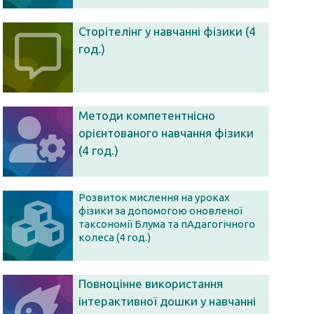
Сторітелінг у навчанні фізики (4
год.)
Методи компетентнісно
орієнтованого навчання фізики
(4 год.)
Розвиток мислення на уроках
фізики за допомогою оновленої
таксономії Блума та пАдагогічного
колеса (4 год.)
Повноцінне використання
інтерактивної дошки у навчанні