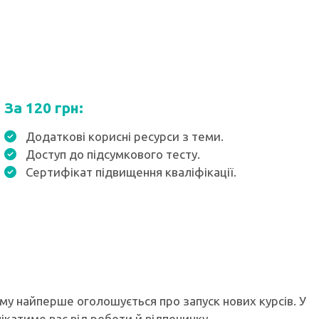
За 120 грн:
Додаткові корисні ресурси з теми.
Доступ до підсумкового тесту.
Сертифікат підвищення кваліфікації.
ому найперше оголошується про запуск нових курсів. У
лікатиме вас від роботи й відпочинку.