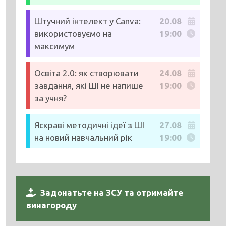
Штучний інтелект у Canva:
20.08
використовуємо на
19:00
максимум
Освіта 2.0: як створювати
24.08
завдання, які ШІ не напише
19:00
за учня?
Яскраві методичні ідеї з ШІ
27.08
на новий навчальний рік
19:00
Задонатьте на ЗСУ та отримайте
винагороду