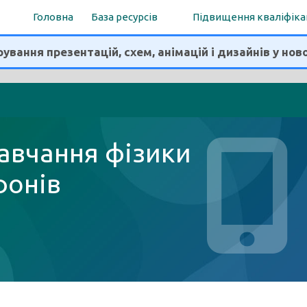
Головна
База ресурсів
Підвищення кваліфіка
ування презентацій, схем, анімацій і дизайнів у нов
навчання фізики
фонів