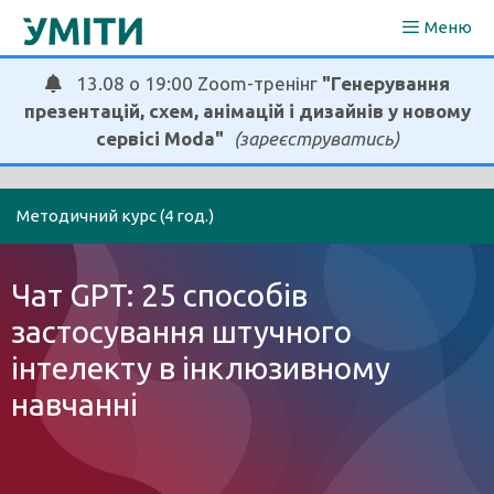
Перейти
Меню
до
вмісту
13.08 о 19:00 Zoom-тренінг
"Генерування
презентацій, схем, анімацій і дизайнів у новому
сервісі Moda"
(зареєструватись)
Методичний курс (4 год.)
Чат GPT: 25 способів
застосування штучного
інтелекту в інклюзивному
навчанні