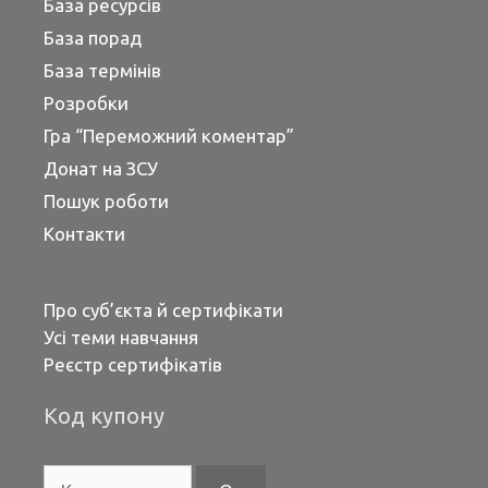
База ресурсів
База порад
База термінів
Розробки
Гра “Переможний коментар”
Донат на ЗСУ
Пошук роботи
Контакти
Про суб’єкта й сертифікати
Усі теми навчання
Реєстр сертифікатів
Код купону