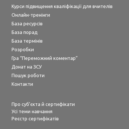
Курси підвищення кваліфікації для вчителів
Онлайн-тренінги
База ресурсів
База порад
База термінів
Розробки
Гра “Переможний коментар”
Донат на ЗСУ
Пошук роботи
Контакти
Про суб’єкта й сертифікати
Усі теми навчання
Реєстр сертифікатів