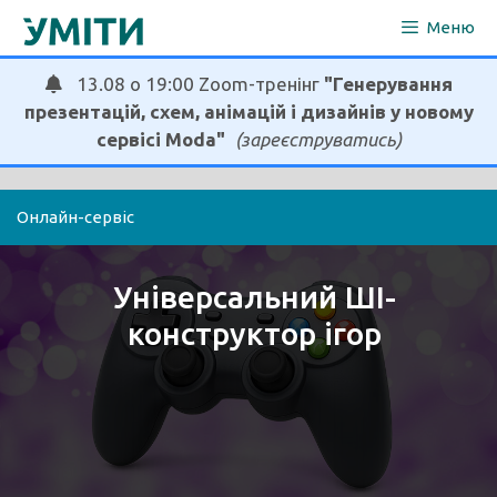
Перейти
Меню
до
вмісту
13.08 о 19:00 Zoom-тренінг
"Генерування
презентацій, схем, анімацій і дизайнів у новому
сервісі Moda"
(зареєструватись)
Онлайн-сервіс
Універсальний ШІ-
конструктор ігор