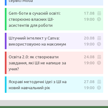
сервісі Moda
Gem-боти в сучасній освіті:
17.08
створюємо власних ШІ-
19:00
асистентів для роботи
Штучний інтелект у Canva:
20.08
використовуємо на максимум
19:00
Освіта 2.0: як створювати
24.08
завдання, які ШІ не напише за
19:00
учня?
Яскраві методичні ідеї з ШІ на
27.08
новий навчальний рік
19:00