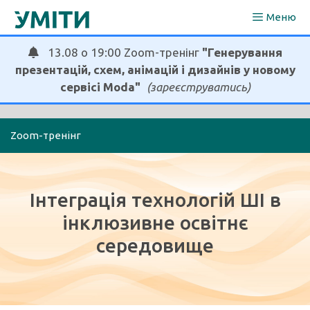
Перейти
Меню
до
вмісту
13.08 о 19:00 Zoom-тренінг
"Генерування
презентацій, схем, анімацій і дизайнів у новому
сервісі Moda"
(зареєструватись)
Zoom-тренінг
Інтеграція технологій ШІ в
інклюзивне освітнє
середовище