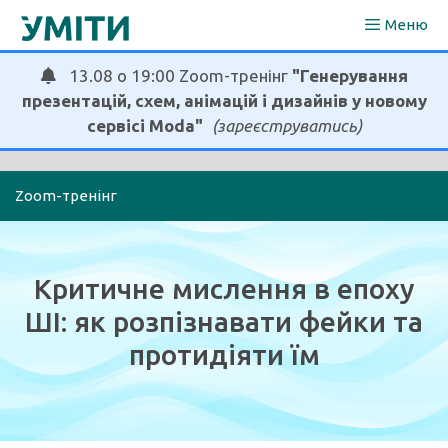
Перейти
Меню
до
вмісту
13.08 о 19:00 Zoom-тренінг
"Генерування
презентацій, схем, анімацій і дизайнів у новому
сервісі Moda"
(зареєструватись)
Zoom-тренінг
Критичне мислення в епоху
ШІ: як розпізнавати фейки та
протидіяти їм