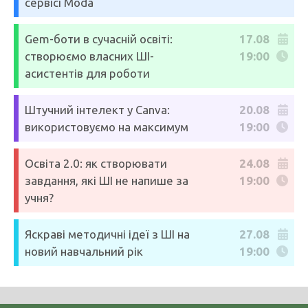
сервісі Moda
Gem-боти в сучасній освіті:
17.08
створюємо власних ШІ-
19:00
асистентів для роботи
Штучний інтелект у Canva:
20.08
використовуємо на максимум
19:00
Освіта 2.0: як створювати
24.08
завдання, які ШІ не напише за
19:00
учня?
Яскраві методичні ідеї з ШІ на
27.08
новий навчальний рік
19:00