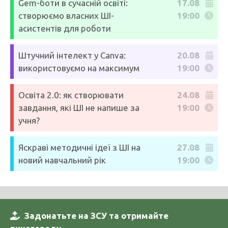
Gem-боти в сучасній освіті:
17.08
створюємо власних ШІ-
19:00
асистентів для роботи
Штучний інтелект у Canva:
20.08
використовуємо на максимум
19:00
Освіта 2.0: як створювати
24.08
завдання, які ШІ не напише за
19:00
учня?
Яскраві методичні ідеї з ШІ на
27.08
новий навчальний рік
19:00
Задонатьте на ЗСУ та отримайте