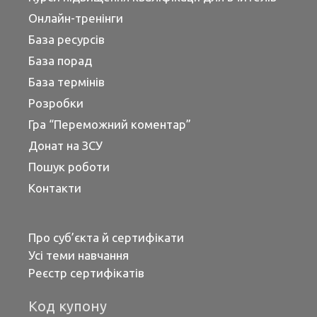
Онлайн-тренінги
База ресурсів
База порад
База термінів
Розробки
Гра “Переможний коментар”
Донат на ЗСУ
Пошук роботи
Контакти
Про суб’єкта й сертифікати
Усі теми навчання
Реєстр сертифікатів
Код купону