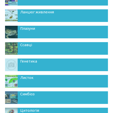
Ланцюг живлення
Плазуни
Ссавці
Генетика
Листок
Симбіоз
Цитологія