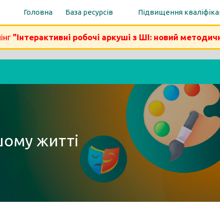
Головна
База ресурсів
Підвищення кваліфіка
інг
"Інтерактивні робочі аркуші з ШІ: новий методич
шому житті