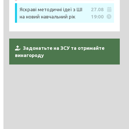
Яскраві методичні ідеї з ШІ
27.08
на новий навчальний рік
19:00
Задонатьте на ЗСУ та отримайте
винагороду