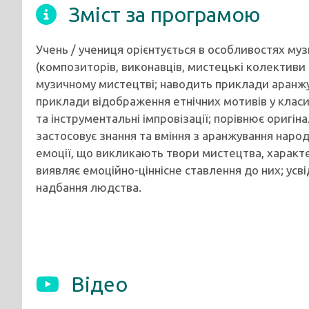
Зміст за програмою
Учень / учениця орієнтується в особливостях муз
(композиторів, виконавців, мистецькі колективи
музичному мистецтві; наводить приклади аранжув
приклади відображення етнічних мотивів у класичн
та інструментальні імпровізації; порівнює оригін
застосовує знання та вміння з аранжування народ
емоції, що викликають твори мистецтва, характе
виявляє емоційно-ціннісне ставлення до них; ус
надбання людства.
Відео