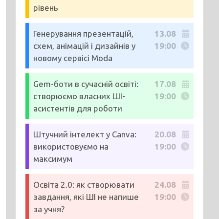
рівень
Генерування презентацій,
13.08
схем, анімацій і дизайнів у
19:00
новому сервісі Moda
Gem-боти в сучасній освіті:
17.08
створюємо власних ШІ-
19:00
асистентів для роботи
Штучний інтелект у Canva:
20.08
використовуємо на
19:00
максимум
Освіта 2.0: як створювати
24.08
завдання, які ШІ не напише
19:00
за учня?