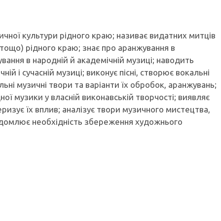
ичної культури рідного краю; називає видатних митців
 тощо) рідного краю; знає про аранжування в
ання в народній й академічній музиці; наводить
ій і сучасній музиці; виконує пісні, створює вокальні
альні музичні твори та варіанти їх обробок, аранжувань;
ної музики у власній виконавській творчості; виявляє
ризує їх вплив; аналізує твори музичного мистецтва,
відомлює необхідність збереження художнього