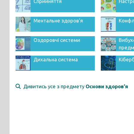
Сприйняття
Настр
Ментальне здоров'я
Конфл
Оздоровчі системи
Вибух
предм
Дихальна система
Кібер
Дивитись усе з предмету
Основи здоров'я