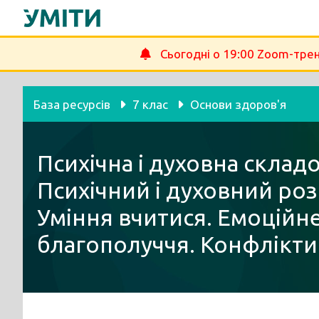
Перейти
до
вмісту
Сьогодні о 19:00 Zoom-трен
База ресурсів
7 клас
Основи здоров'я
Психічна і духовна складо
Психічний і духовний роз
Уміння вчитися. Емоційн
благополуччя. Конфлікти