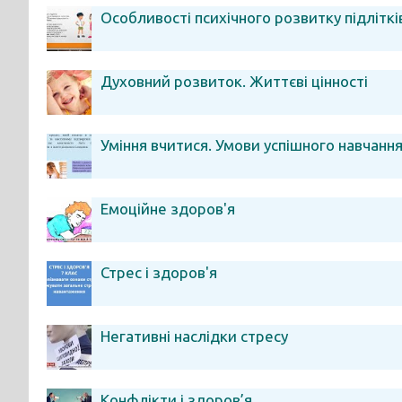
Особливості психічного розвитку підліткі
Духовний розвиток. Життєві цінності
Уміння вчитися. Умови успішного навчанн
Емоційне здоров'я
Стрес і здоров'я
Негативні наслідки стресу
Конфлікти і здоров’я