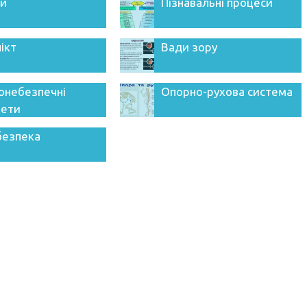
ій
Пізнавальні процеси
ікт
Вади зору
онебезпечні
Опорно-рухова система
ети
безпека