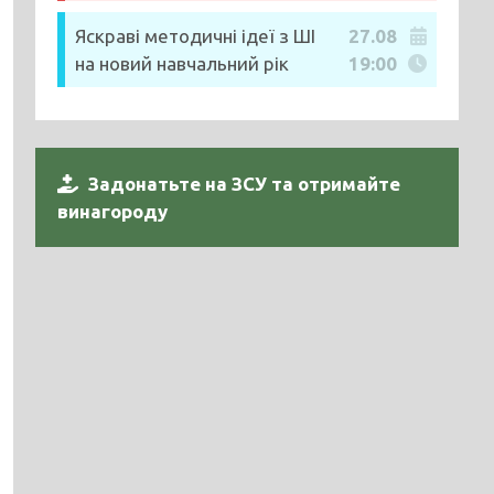
Яскраві методичні ідеї з ШІ
27.08
на новий навчальний рік
19:00
Задонатьте на ЗСУ та отримайте
винагороду