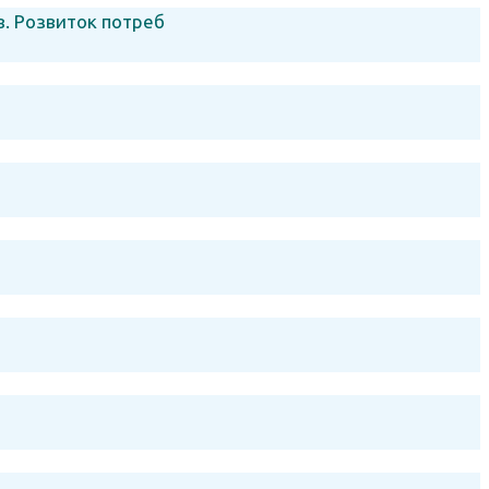
в. Розвиток потреб
я