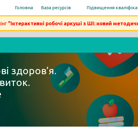
Головна
База ресурсів
Підвищення кваліфіка
інг
"Інтерактивні робочі аркуші з ШІ: новий методич
ві здоров’я.
виток.
е