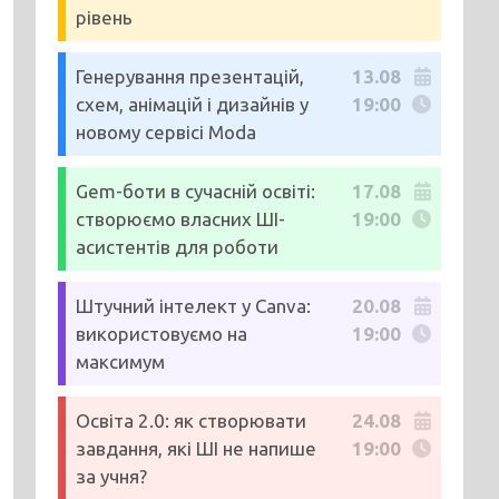
рівень
Генерування презентацій,
13.08
схем, анімацій і дизайнів у
19:00
новому сервісі Moda
Gem-боти в сучасній освіті:
17.08
створюємо власних ШІ-
19:00
асистентів для роботи
Штучний інтелект у Canva:
20.08
використовуємо на
19:00
максимум
Освіта 2.0: як створювати
24.08
завдання, які ШІ не напише
19:00
за учня?