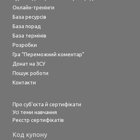
Онлайн-тренінги
База ресурсів
База порад
База термінів
Розробки
Гра “Переможний коментар”
Донат на ЗСУ
Пошук роботи
Контакти
Про суб’єкта й сертифікати
Усі теми навчання
Реєстр сертифікатів
Код купону