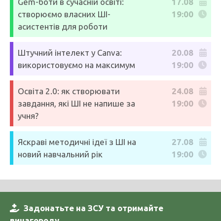
Gem-боти в сучасній освіті:
17.08
створюємо власних ШІ-
19:00
асистентів для роботи
Штучний інтелект у Canva:
20.08
використовуємо на максимум
19:00
Освіта 2.0: як створювати
24.08
завдання, які ШІ не напише за
19:00
учня?
Яскраві методичні ідеї з ШІ на
27.08
новий навчальний рік
19:00
Задонатьте на ЗСУ та отримайте
винагороду