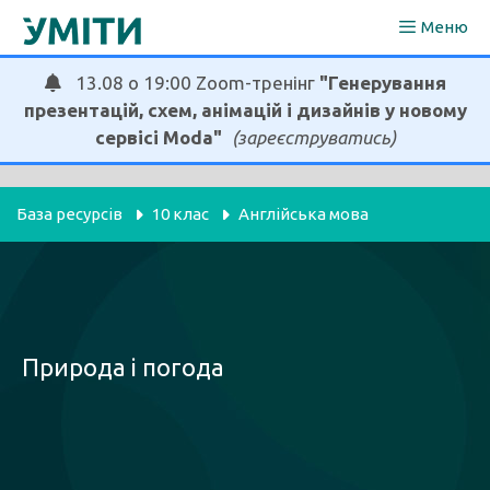
Перейти
Меню
до
вмісту
13.08 о 19:00 Zoom-тренінг
"Генерування
презентацій, схем, анімацій і дизайнів у новому
сервісі Moda"
(зареєструватись)
База ресурсів
10 клас
Англійська мова
Природа і погода