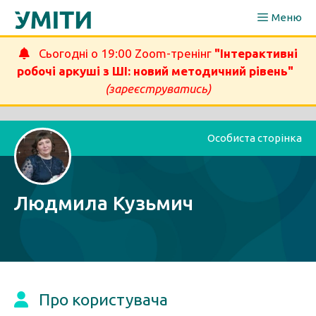
Перейти
Меню
до
вмісту
Сьогодні о 19:00 Zoom-тренінг
"Інтерактивні
робочі аркуші з ШІ: новий методичний рівень"
(зареєструватись)
Особиста сторінка
Людмила Кузьмич
Про користувача