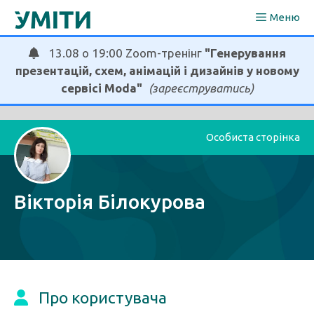
Перейти
Меню
до
вмісту
13.08 о 19:00 Zoom-тренінг
"Генерування
презентацій, схем, анімацій і дизайнів у новому
сервісі Moda"
(зареєструватись)
Особиста сторінка
Вікторія Білокурова
Про користувача