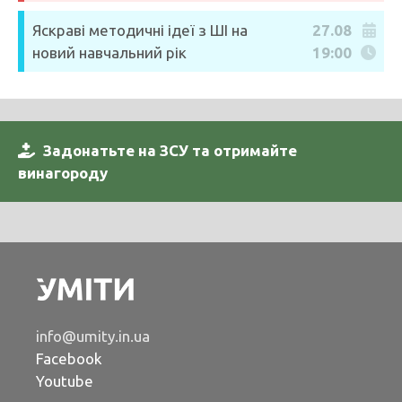
Яскраві методичні ідеї з ШІ на
27.08
новий навчальний рік
19:00
Задонатьте на ЗСУ та отримайте
винагороду
info@umity.in.ua
Facebook
Youtube