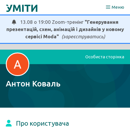
Перейти
Меню
до
вмісту
13.08 о 19:00 Zoom-тренінг
"Генерування
презентацій, схем, анімацій і дизайнів у новому
сервісі Moda"
(зареєструватись)
Особиста сторінка
Антон Коваль
Про користувача