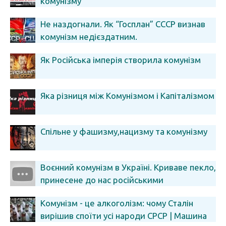
комунізму
Не наздогнали. Як “Госплан” СССР визнав
комунізм недієздатним.
Як Російська імперія створила комунізм
Яка різниця між Комунізмом і Капіталізмом
Спільне у фашизму,нацизму та комунізму
Воєнний комунізм в Україні. Криваве пекло,
принесене до нас російськими
більшовиками
Комунізм - це алкоголізм: чому Сталін
вирішив споїти усі народи СРСР | Машина