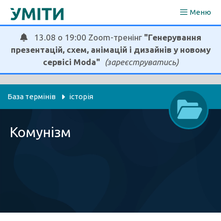
Перейти
Меню
до
вмісту
13.08 о 19:00 Zoom-тренінг
"Генерування
презентацій, схем, анімацій і дизайнів у новому
сервісі Moda"
(зареєструватись)
База термінів
історія
Комунізм