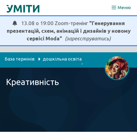
Перейти
Меню
до
вмісту
13.08 о 19:00 Zoom-тренінг
"Генерування
презентацій, схем, анімацій і дизайнів у новому
сервісі Moda"
(зареєструватись)
База термінів
дошкільна освіта
, 
здоров'я
мистецтво
психологія
, 
, 
, 
Креативність
я досліджую світ