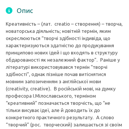
Опис
Креативність – (лат. creatio – створення) – творча,
новаторська діяльність; новітній термін, яким
окреслюються “творчі здібності індивіда, що
характеризуються здатністю до продукування
принципово нових ідей і що входять в структуру
обдарованості як незалежний фактор”. Раніше у
літературі використовувався термін “творчі
здібності”, однак пізніше почав витіснятися
мовним запозиченням з англійської мови
(creativity, creative). В російській мові, на думку
професора І.Мілославського, терміном
“креативний” позначається творчість, що “не
тільки висуває ідеї, але й доводить їх до
конкретного практичного результату. А слово
“творчий” (рос. творческий) залишається зі своїм