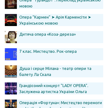
мовою
Опера "Кармен" ➤ Арія Карменсіти ➤
Українською мовою
Дитяча опера «Коза-дереза»
7 клас. Мистецтво. Рок-опера
Душа і серце Мілана - театр опери та
балету Ла Скала
Грандіозний концерт "LADY OPERA".
Заслужена артистка України Ольга
Чубарева. Палац "Україна"
Операція «Фортуна»: Мистецтво перемоги