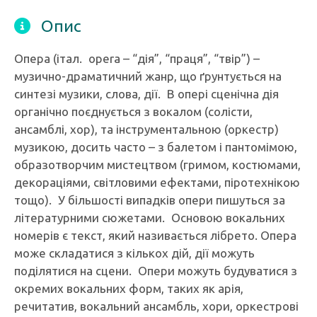
Опис
Опера (італ. opera – “дія”, “праця”, “твір”) –
музично-драматичний жанр, що ґрунтується на
синтезі музики, слова, дії. В опері сценічна дія
органічно поєднується з вокалом (солісти,
ансамблі, хор), та інструментальною (оркестр)
музикою, досить часто – з балетом і пантомімою,
образотворчим мистецтвом (гримом, костюмами,
декораціями, світловими ефектами, піротехнікою
тощо). У більшості випадків опери пишуться за
літературними сюжетами. Основою вокальних
номерів є текст, який називається лібрето. Опера
може складатися з кількох дій, дії можуть
поділятися на сцени. Опери можуть будуватися з
окремих вокальних форм, таких як арія,
речитатив, вокальний ансамбль, хори, оркестрові