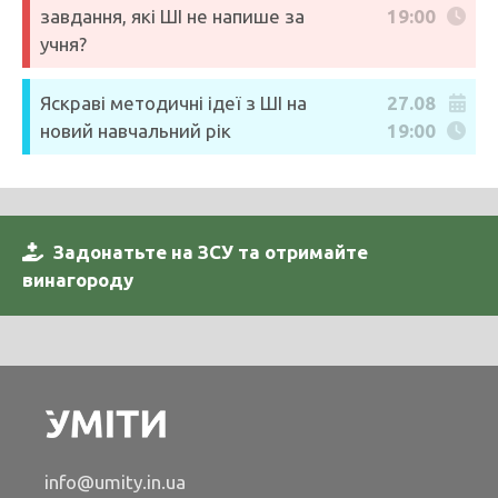
завдання, які ШІ не напише за
19:00
учня?
Яскраві методичні ідеї з ШІ на
27.08
новий навчальний рік
19:00
Задонатьте на ЗСУ та отримайте
винагороду
info@umity.in.ua