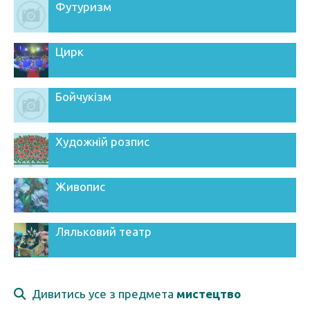
Футуризм
Цирк
Бойчукізм
Художній розпис
Живопис
Ляльковий театр
Дивитись усе з предмета
мистецтво