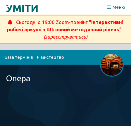
Перейти
Меню
до
вмісту
Сьогодні о 19:00 Zoom-тренінг
"Інтерактивні
робочі аркуші з ШІ: новий методичний рівень"
(зареєструватись)
База термінів
мистецтво
Опера