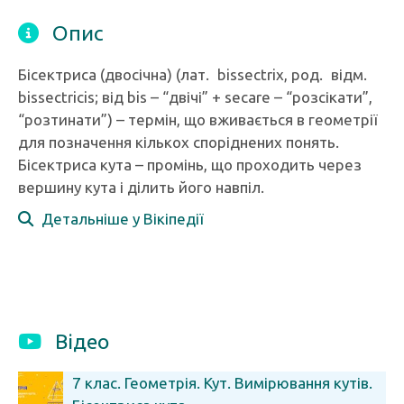
Опис
Бісектриса (двосічна) (лат. bissectrix, род. відм.
bissectricis; від bis – “двічі” + secare – “розсікати”,
“розтинати”) – термін, що вживається в геометрії
для позначення кількох споріднених понять.
Бісектриса кута – промінь, що проходить через
вершину кута і ділить його навпіл.
Детальніше у Вікіпедії
Відео
7 клас. Геометрія. Кут. Вимірювання кутів.