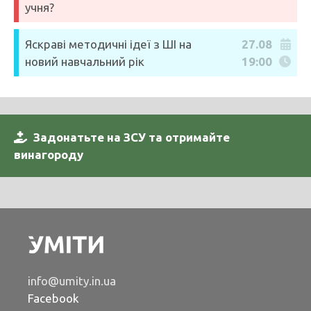
учня?
Яскраві методичні ідеї з ШІ на
27.08
новий навчальний рік
19:00
Задонатьте на ЗСУ та отримайте
винагороду
info@umity.in.ua
Facebook