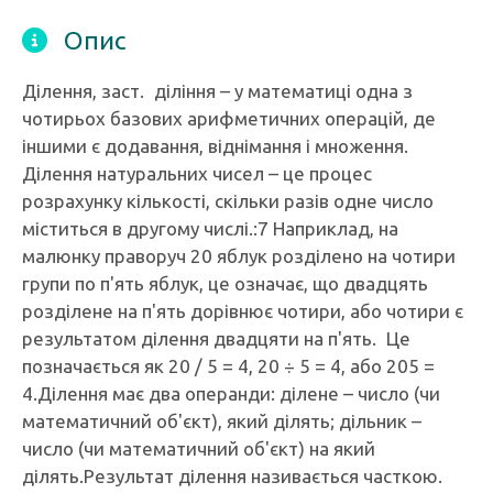
Опис
Ділення, заст. діління – у математиці одна з
чотирьох базових арифметичних операцій, де
іншими є додавання, віднімання і множення.
Ділення натуральних чисел – це процес
розрахунку кількості, скільки разів одне число
міститься в другому числі.:7 Наприклад, на
малюнку праворуч 20 яблук розділено на чотири
групи по п'ять яблук, це означає, що двадцять
розділене на п'ять дорівнює чотири, або чотири є
результатом ділення двадцяти на п'ять. Це
позначається як 20 / 5 = 4, 20 ÷ 5 = 4, або 205 =
4.Ділення має два операнди: ділене – число (чи
математичний об'єкт), який ділять; дільник –
число (чи математичний об'єкт) на який
ділять.Результат ділення називається часткою.