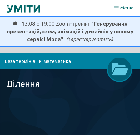
Перейти
Меню
до
вмісту
13.08 о 19:00 Zoom-тренінг
"Генерування
презентацій, схем, анімацій і дизайнів у новому
сервісі Moda"
(зареєструватись)
База термінів
математика
Ділення