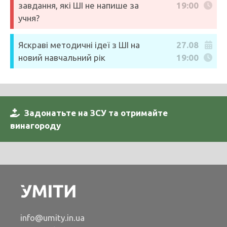
завдання, які ШІ не напише за
19:00
учня?
Яскраві методичні ідеї з ШІ на
27.08
новий навчальний рік
19:00
Задонатьте на ЗСУ та отримайте
винагороду
info@umity.in.ua