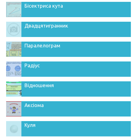
Бісектриса кута
Двадцятигранник
Паралелограм
Радіус
Відношення
Аксіома
Куля