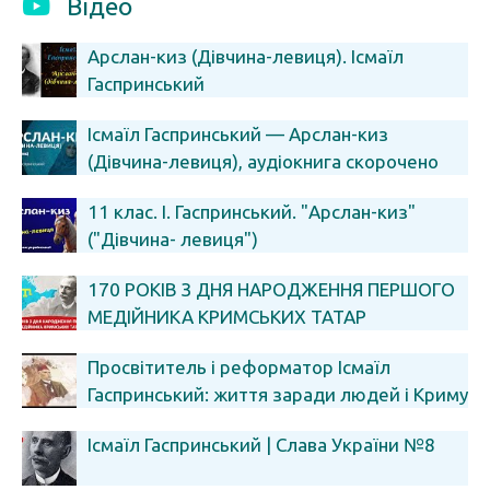
Відео
Арслан-киз (Дівчина-левиця). Ісмаїл
Гаспринський
Ісмаїл Гаспринський — Арслан-киз
(Дівчина-левиця), аудіокнига скорочено
11 клас. І. Гаспринський. "Арслан-киз"
("Дівчина- левиця")
170 РОКІВ З ДНЯ НАРОДЖЕННЯ ПЕРШОГО
МЕДІЙНИКА КРИМСЬКИХ ТАТАР
Просвітитель і реформатор Ісмаїл
Гаспринський: життя заради людей і Криму
Ісмаїл Гаспринський | Слава України №8