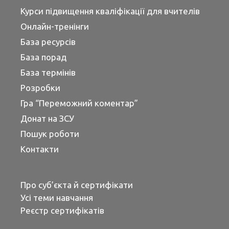
Курси підвищення кваліфікації для вчителів
Онлайн-тренінги
База ресурсів
База порад
База термінів
Розробки
Гра “Переможний коментар”
Донат на ЗСУ
Пошук роботи
Контакти
Про суб’єкта й сертифікати
Усі теми навчання
Реєстр сертифікатів