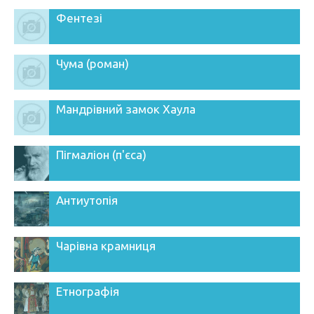
Фентезі
Чума (роман)
Мандрівний замок Хаула
Пігмаліон (п'єса)
Антиутопія
Чарівна крамниця
Етнографія