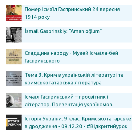
Помер Ісмаїл Гаспринський 24 вересня
1914 року
İsmail Gasprinskiy: “Aman oğlum”
Спадщина народу - Музей Ісмаїла-бей
Гаспринського
Тема 3. Крим в українській літературі та
кримськотатарська література
Ісмаїл Гаспринський – просвітник і
літератор. Презентація україномов.
перекладу творів. Іст. ф-т КНУ
Історія України, 9 клас, Кримськотатарське
відродження - 09.12.20 - #Відкритийурок