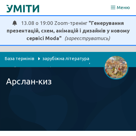
Перейти
Меню
до
вмісту
13.08 о 19:00 Zoom-тренінг
"Генерування
презентацій, схем, анімацій і дизайнів у новому
сервісі Moda"
(зареєструватись)
База термінів
зарубіжна література
, 
українська мова та література
Арслан-киз