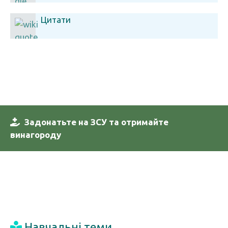
Цитати
Задонатьте на ЗСУ та отримайте
винагороду
Навчальні теми