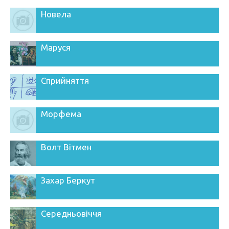
Новела
Маруся
Сприйняття
Морфема
Волт Вітмен
Захар Беркут
Середньовіччя