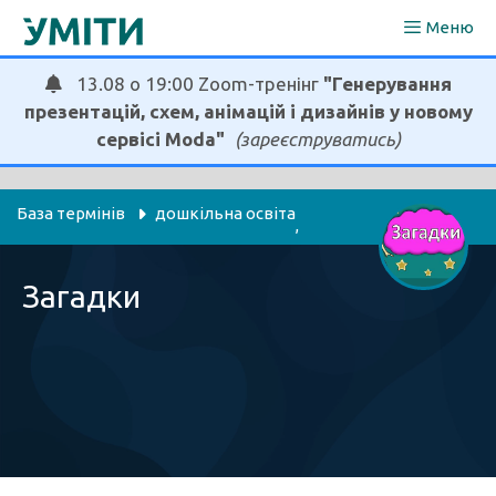
Перейти
Меню
до
вмісту
13.08 о 19:00 Zoom-тренінг
"Генерування
презентацій, схем, анімацій і дизайнів у новому
сервісі Moda"
(зареєструватись)
База термінів
дошкільна освіта
, 
українська мова та література
, 
Загадки
я досліджую світ