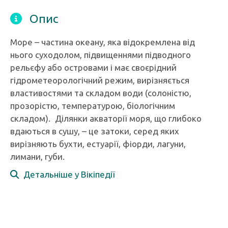
Опис
Море – частина океану, яка відокремлена від
нього суходолом, підвищеннями підводного
рельєфу або островами і має своєрідний
гідрометеорологічний режим, вирізняється
властивостями та складом води (солоністю,
прозорістю, температурою, біологічним
складом). Ділянки акваторії моря, що глибоко
вдаються в сушу, – це затоки, серед яких
вирізняють бухти, естуарії, фіорди, лагуни,
лимани, губи.
Детальніше у Вікіпедії