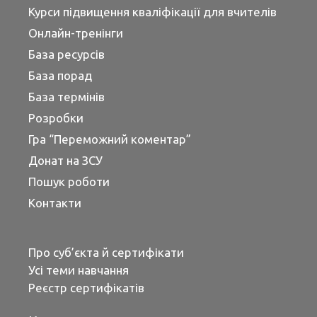
Курси підвищення кваліфікації для вчителів
Онлайн-тренінги
База ресурсів
База порад
База термінів
Розробки
Гра “Переможний коментар”
Донат на ЗСУ
Пошук роботи
Контакти
Про суб’єкта й сертифікати
Усі теми навчання
Реєстр сертифікатів