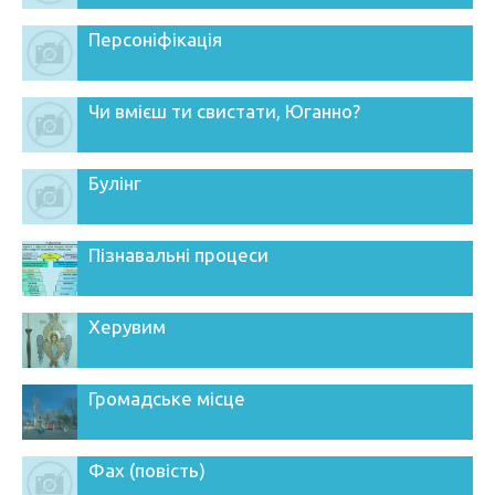
Персоніфікація
Чи вмієш ти свистати, Юганно?
Булінг
Пізнавальні процеси
Херувим
Громадське місце
Фах (повість)