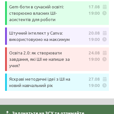
Gem-боти в сучасній освіті:
17.08
створюємо власних ШІ-
19:00
асистентів для роботи
Штучний інтелект у Canva:
20.08
використовуємо на максимум
19:00
Освіта 2.0: як створювати
24.08
завдання, які ШІ не напише за
19:00
учня?
Яскраві методичні ідеї з ШІ на
27.08
новий навчальний рік
19:00
Задонатьте на ЗСУ та отримайте