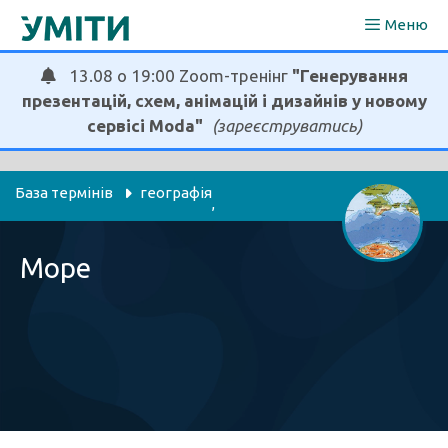
Перейти
Меню
до
вмісту
13.08 о 19:00 Zoom-тренінг
"Генерування
презентацій, схем, анімацій і дизайнів у новому
сервісі Moda"
(зареєструватись)
База термінів
географія
, 
пізнаємо природу
я досліджую світ
, 
Море