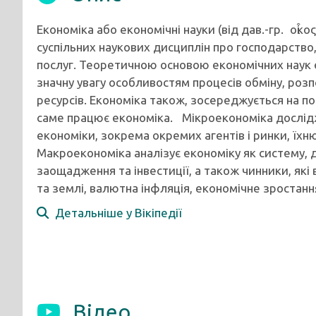
Економіка або економічні науки (від дав.-гр. οἶκος,
суспільних наукових дисциплін про господарство,
послуг. Теоретичною основою економічних наук є
значну увагу особливостям процесів обміну, ро
ресурсів. Економіка також, зосереджується на пов
саме працює економіка. Мікроекономіка дослід
економіки, зокрема окремих агентів і ринки, їх
Макроекономіка аналізує економіку як систему,
заощадження та інвестиції, а також чинники, які 
та землі, валютна інфляція, економічне зростанн
Детальніше у Вікіпедії
Відео