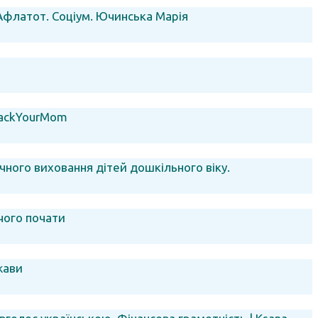
 Афлатот. Соціум. Ючинська Марія
 HackYourMom
чного виховання дітей дошкільного віку.
 чого почати
жави