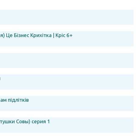
) Це Бізнес Крихітка | Кріс 6+
и
ам підлітків
етушки Совы) серия 1