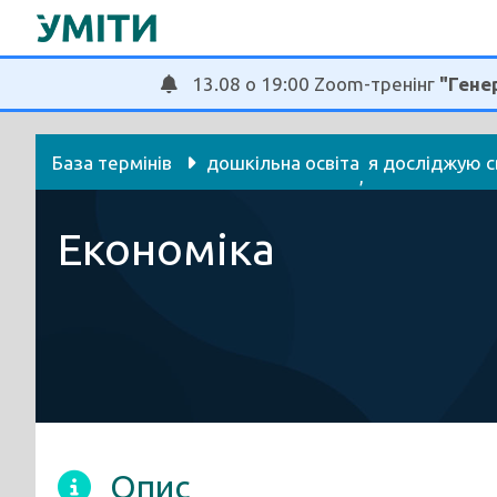
Перейти
до
вмісту
13.08 о 19:00 Zoom-тренінг
"Генер
База термінів
дошкільна освіта
я досліджую с
, 
Економіка
Опис