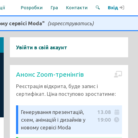
ції
Розробки
Гра
Контакти
🔍
Вхід
ому сервісі Moda"
(зареєструватись)
Увійти в свій акаунт
Анонс Zoom-тренінгів
Реєстрація відкрита, буде запис і
сертифікат. Ціна поступово зростатиме:
Генерування презентацій,
13.08
схем, анімацій і дизайнів у
19:00
новому сервісі Moda