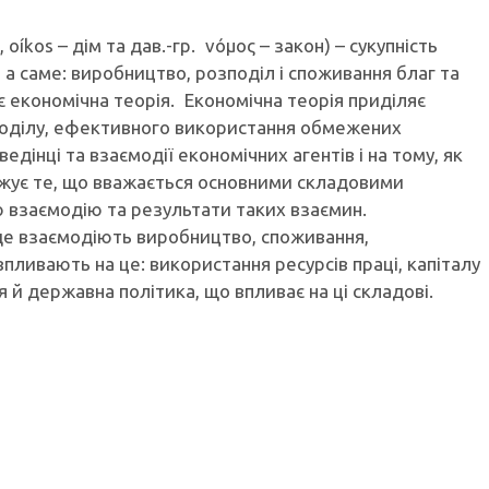
 oíkos – дім та дав.-гр. νόμος – закон) – сукупність
 а саме: виробництво, розподіл і споживання благ та
 економічна теорія. Економічна теорія приділяє
зподілу, ефективного використання обмежених
едінці та взаємодії економічних агентів і на тому, як
жує те, що вважається основними складовими
ню взаємодію та результати таких взаємин.
 де взаємодіють виробництво, споживання,
впливають на це: використання ресурсів праці, капіталу
я й державна політика, що впливає на ці складові.