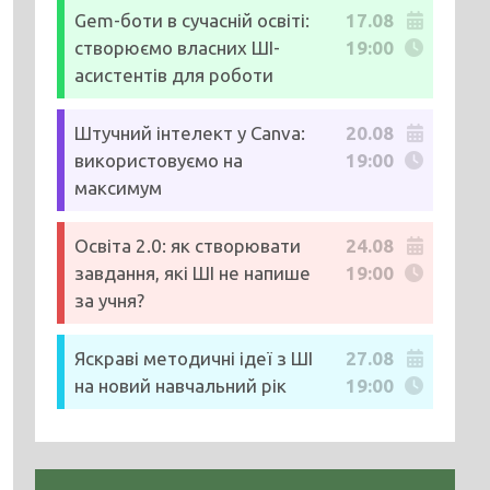
Gem-боти в сучасній освіті:
17.08
створюємо власних ШІ-
19:00
асистентів для роботи
Штучний інтелект у Canva:
20.08
використовуємо на
19:00
максимум
Освіта 2.0: як створювати
24.08
завдання, які ШІ не напише
19:00
за учня?
Яскраві методичні ідеї з ШІ
27.08
на новий навчальний рік
19:00