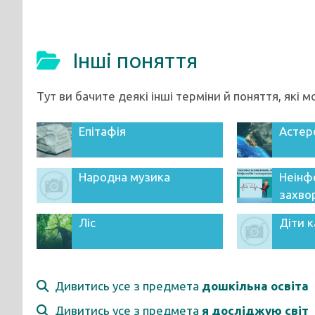
Інші поняття
Тут ви бачите деякі інші терміни й поняття, які 
Епітафія
Астер
Народна музика
Неінф
захво
Ліс
Діти к
Дивитись усе з предмета
дошкільна освіта
Дивитись усе з предмета
я досліджую світ