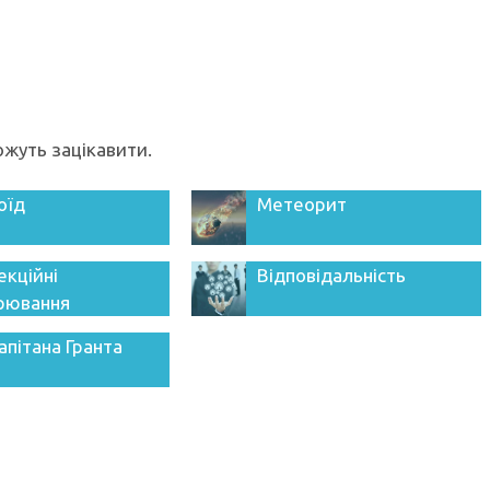
можуть зацікавити.
оїд
Метеорит
екційні
Відповідальність
рювання
апітана Гранта