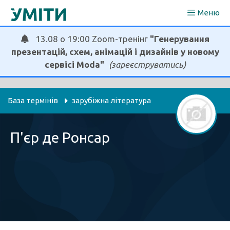
Перейти
Меню
до
вмісту
13.08 о 19:00 Zoom-тренінг
"Генерування
презентацій, схем, анімацій і дизайнів у новому
сервісі Moda"
(зареєструватись)
База термінів
зарубіжна література
П'єр де Ронсар