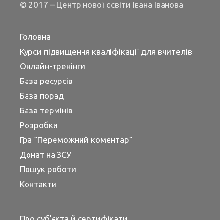
© 2017 – Центр нової освіти Івана Іванова
Головна
Курси підвищення кваліфікації для вчителів
Онлайн-тренінги
База ресурсів
База порад
База термінів
Розробки
Гра “Переможний коментар”
Донат на ЗСУ
Пошук роботи
Контакти
Про суб’єкта й сертифікати