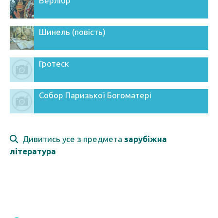
Верлібр
Шинель (повість)
Гротеск
Собор Паризької Богоматері
Дивитись усе з предмета
зарубіжна
література