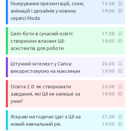
Генерування презентацій, схем,
13.08
анімацій і дизайнів у новому
19:00
сервісі Moda
Gem-боти в сучасній освіті:
17.08
створюємо власних ШІ-
19:00
асистентів для роботи
Штучний інтелект у Canva:
20.08
використовуємо на максимум
19:00
Освіта 2.0: як створювати
24.08
завдання, які ШІ не напише за
19:00
учня?
Яскраві методичні ідеї з ШІ на
27.08
новий навчальний рік
19:00