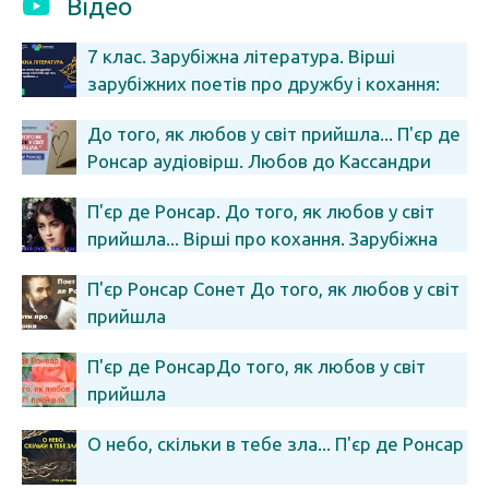
Відео
7 клас. Зарубіжна література. Вірші
зарубіжних поетів про дружбу і кохання:
П’єр Ронсар (1524-1585)
До того, як любов у світ прийшла... П'єр де
Ронсар аудіовірш. Любов до Кассандри
П'єр де Ронсар
П'єр де Ронсар. До того, як любов у світ
прийшла... Вірші про кохання. Зарубіжна
література. 7 клас
П'єр Ронсар Сонет До того, як любов у світ
прийшла
П'єр де РонсарДо того, як любов у світ
прийшла
О небо, скільки в тебе зла... П'єр де Ронсар