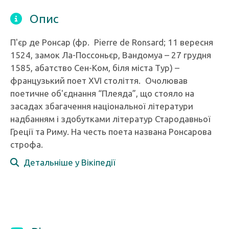
Опис
П'єр де Ронсар (фр. Pierre de Ronsard; 11 вересня
1524, замок Ла-Поссоньєр, Вандомуа – 27 грудня
1585, абатство Сен-Ком, біля міста Тур) –
французький поет XVI століття. Очолював
поетичне об'єднання “Плеяда”, що стояло на
засадах збагачення національної літератури
надбанням і здобутками літератур Стародавньої
Греції та Риму. На честь поета названа Ронсарова
строфа.
Детальніше у Вікіпедії