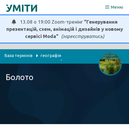
Перейти
Меню
до
вмісту
13.08 о 19:00 Zoom-тренінг
"Генерування
презентацій, схем, анімацій і дизайнів у новому
сервісі Moda"
(зареєструватись)
База термінів
географія
, 
пізнаємо природу
я досліджую світ
, 
Болото