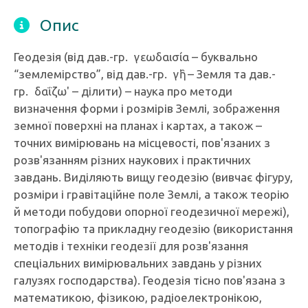
Опис
Геодезія (від дав.-гр. γεωδαισία – буквально
“землемірство”, від дав.-гр. γῆ' – Земля та дав.-
гр. δαΐζω' – ділити) – наука про методи
визначення форми і розмірів Землі, зображення
земної поверхні на планах і картах, а також –
точних вимірювань на місцевості, пов'язаних з
розв'язанням різних наукових і практичних
завдань. Виділяють вищу геодезію (вивчає фігуру,
розміри і гравітаційне поле Землі, а також теорію
й методи побудови опорної геодезичної мережі),
топографію та прикладну геодезію (використання
методів і техніки геодезії для розв'язання
спеціальних вимірювальних завдань у різних
галузях господарства). Геодезія тісно пов'язана з
математикою, фізикою, радіоелектронікою,