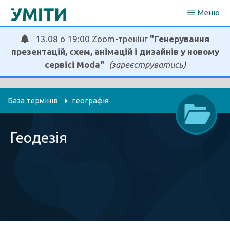
Перейти
Меню
до
вмісту
13.08 о 19:00 Zoom-тренінг
"Генерування
презентацій, схем, анімацій і дизайнів у новому
сервісі Moda"
(зареєструватись)
База термінів
географія
Геодезія