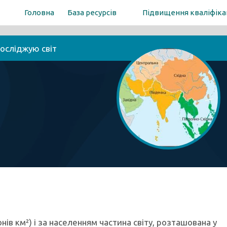
Головна
База ресурсів
Підвищення кваліфіка
досліджую світ
ів км²) і за населенням частина світу, розташована у