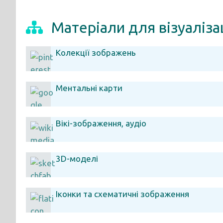
Матеріали для візуалізац
Колекції зображень
Ментальні карти
Вікі-зображення, аудіо
3D-моделі
Іконки та схематичні зображення