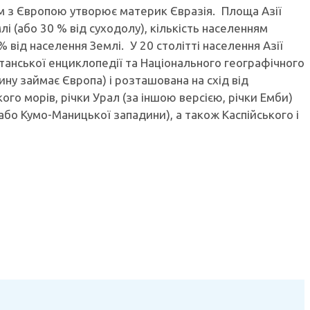
ом з Європою утворює материк Євразія. Площа Азії
лі (або 30 % від суходолу), кількість населенням
% від населення Землі. У 20 столітті населення Азії
танської енциклопедії та Національного географічного
тину займає Європа) і розташована на схід від
кого морів, річки Урал (за іншою версією, річки Емби)
 (або Кумо-Маницької западини), а також Каспійського і