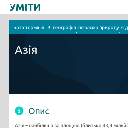
Перейти
до
вмісту
База термінів
географія
пізнаємо природу
я 
, 
, 
Азія
Опис
Азія – найбільша за площею (близько 43,4 мільйон