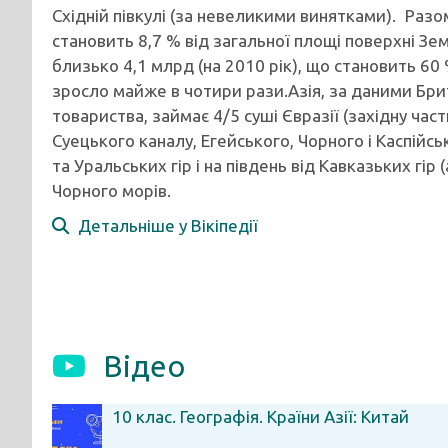
Східній півкулі (за невеликими винятками). Раз
становить 8,7 % від загальної площі поверхні Зем
близько 4,1 млрд (на 2010 рік), що становить 60 
зросло майже в чотири рази.Азія, за даними Бри
товариства, займає 4/5 суші Євразії (західну час
Суецького каналу, Егейського, Чорного і Каспійсь
та Уральських гір і на південь від Кавказьких гір
Чорного морів.
Детальніше у Вікіпедії
Відео
10 клас. Географія. Країни Азії: Китай