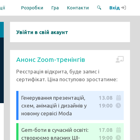
ції
Розробки
Гра
Контакти
🔍
Вхід
Увійти в свій акаунт
Анонс Zoom-тренінгів
Реєстрація відкрита, буде запис і
сертифікат. Ціна поступово зростатиме:
Генерування презентацій,
13.08
схем, анімацій і дизайнів у
19:00
новому сервісі Moda
Gem-боти в сучасній освіті:
17.08
створюємо власних ШІ-
19:00