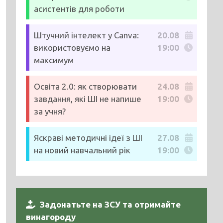
асистентів для роботи
Штучний інтелект у Canva:
20.08
використовуємо на
19:00
максимум
Освіта 2.0: як створювати
24.08
завдання, які ШІ не напише
19:00
за учня?
Яскраві методичні ідеї з ШІ
27.08
на новий навчальний рік
19:00
Задонатьте на ЗСУ та отримайте
винагороду