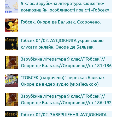
9 клас. Зарубіжна література. Сюжетно-
композиційні особливості повісті «Гобсек»
Гобсек. Оноре де Бальзак. Скорочено.
Гобсек 01/02. АУДІОКНИГА українською
слухати онлайн. Оноре де Бальзак
Зарубіжна література 9 клас//"Гобсек"//
Оноре де Бальзак//Скорочено//ст.181-186
"ГОБСЕК (скорочено)" пересказ Бальзак
Оноре де видео аудио (українською)
Зарубіжна література 9 клас//"Гобсек"//
Оноре де Бальзак//Скорочено//ст.186-192
Гобсек 02/02. ЗАВЕРШЕННЯ. АУДІОКНИГА