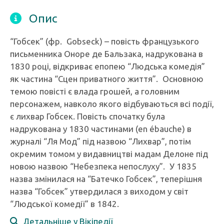
Опис
“Гобсек” (фр. Gobseck) – повість французького
письменника Оноре де Бальзака, надрукована в
1830 році, відкриває епопею “Людська комедія”
як частина “Сцен приватного життя”. Основною
темою повісті є влада грошей, а головним
персонажем, навколо якого відбуваються всі події,
є лихвар Гобсек. Повість спочатку була
надрукована у 1830 частинами (en ébauche) в
журналі “Ля Мод” під назвою “Лихвар”, потім
окремим томом у видавництві мадам Делоне під
новою назвою “Небезпека непослуху”. У 1835
назва змінилася на “Батечко Гобсек”, теперішня
назва “Гобсек” утвердилася з виходом у світ
“Людської комедії” в 1842.
Детальніше у Вікіпедії