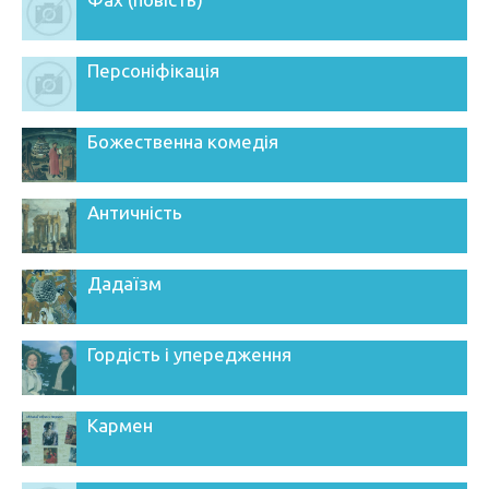
Персоніфікація
Божественна комедія
Античність
Дадаїзм
Гордість і упередження
Кармен