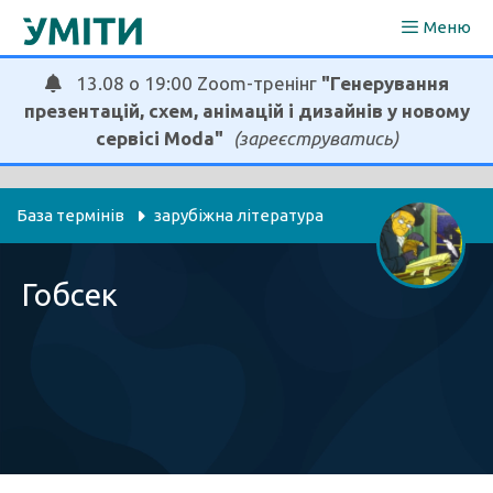
Перейти
Меню
до
вмісту
13.08 о 19:00 Zoom-тренінг
"Генерування
презентацій, схем, анімацій і дизайнів у новому
сервісі Moda"
(зареєструватись)
База термінів
зарубіжна література
Гобсек