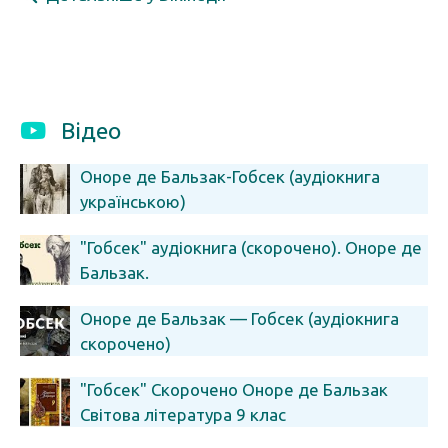
Відео
Оноре де Бальзак-Гобсек (аудіокнига
українською)
"Гобсек" аудіокнига (скорочено). Оноре де
Бальзак.
Оноре де Бальзак — Гобсек (аудіокнига
скорочено)
"Гобсек" Скорочено Оноре де Бальзак
Світова література 9 клас