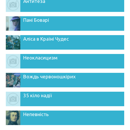
Антитеза
Пані Боварі
Аліса в Країні Чудес
Неокласицизм
Вождь червоношкірих
35 кіло надії
Непевність