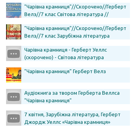
"Чарівна крамниця"//Скорочено//Герберт
Велз//7 клас Світова література //
Волощук
"Чарівна крамниця"//Скорочено//Герберт
Велз//7 клас Зарубіжна література
Волощук
Чарівна крамниця - Герберт Уеллс
(скорочено) - Світова література
"Чарівна крамниця" Герберт Велз
Аудіокнига за твором Герберта Веллса
"Чарівна крамниця"
7 квітня, Зарубіжна література, Герберт
Джордж Уеллс «Чарівна крамниця»