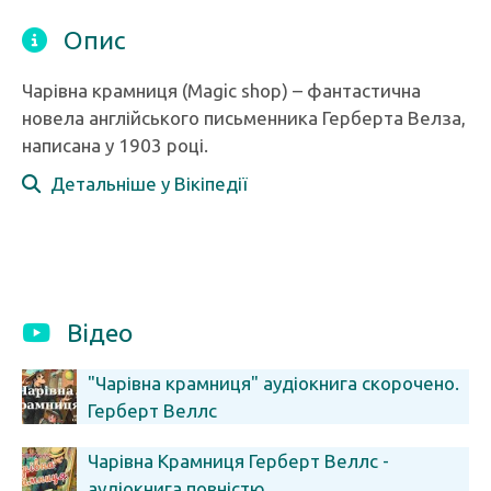
Опис
Чарівна крамниця (Magic shop) – фантастична
новела англійського письменника Герберта Велза,
написана у 1903 році.
Детальніше у Вікіпедії
Відео
"Чарівна крамниця" аудіокнига скорочено.
Герберт Веллс
Чарівна Крамниця Герберт Веллс -
аудіокнига повністю