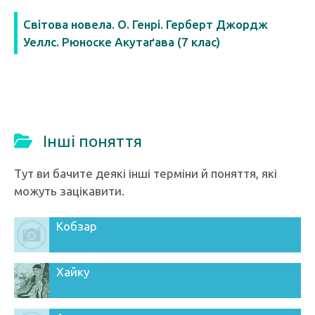
Світова новела. О. Генрі. Герберт Джордж
Уеллс. Рюноске Акутаґава (7 клас)
Інші поняття
Тут ви бачите деякі інші терміни й поняття, які
можуть зацікавити.
Кобзар
Хайку