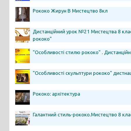
Рококо Жирун В Мистецтво 8кл
Дистанційний урок №21 Мистецтва 8 клас
рококо"
"Особливості стилю рококо" . Дистанційн
"Особливості скульптури рококо" дистна
Рококо: архітектура
Галантний стиль-рококо.Мистецтво 8 клас