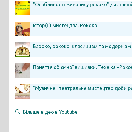
"Особливості живопису рококо" дистанці
Істор(її) мистецтва. Рококо
Бароко, рококо, класицизм та модернізм
Поняття об’ємної вишивки. Техніка «Роко
"Музичне і театральне мистецтво доби р
Більше відео в Youtube