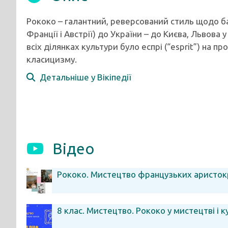
Рококо – галантний, реверсований стиль щодо бар
Франції і Австрії) до України – до Києва, Львова
всіх ділянках культури було еспрі (“esprit”) на прот
класицизму.
Детальніше у Вікіпедії
Відео
Рококо. Мистецтво французьких аристокра
8 клас. Мистецтво. Рококо у мистецтві і к