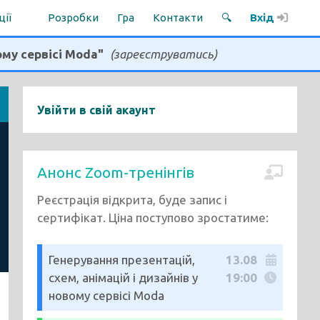
ції
Розробки
Гра
Контакти
🔍
Вхід
ому сервісі Moda"
(зареєструватись)
Увійти в свій акаунт
Анонс Zoom-тренінгів
Реєстрація відкрита, буде запис і
сертифікат. Ціна поступово зростатиме:
Генерування презентацій,
13.08
схем, анімацій і дизайнів у
19:00
новому сервісі Moda