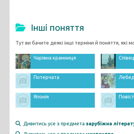
Інші поняття
Тут ви бачите деякі інші терміни й поняття, які 
Чарівна крамниця
Співе
Потерчата
Лебед
Японія
Повіст
Дивитись усе з предмета
зарубіжна літерат
Дивитись усе з предмета
мистецтво