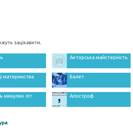
можуть зацікавити.
ць
Акторська майстерність
і материнства
Балет
ь минулих літ
Апостроф
ура