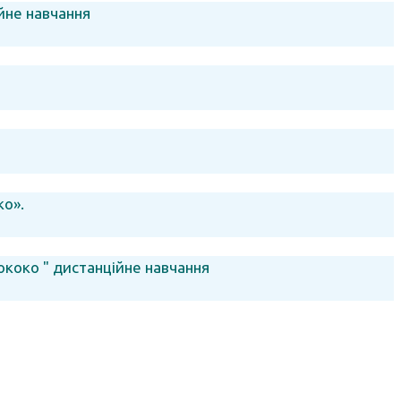
йне навчання
ко».
ококо " дистанційне навчання