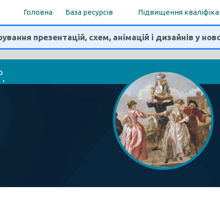
Головна
База ресурсів
Підвищення кваліфіка
ування презентацій, схем, анімацій і дизайнів у нов
о
, 