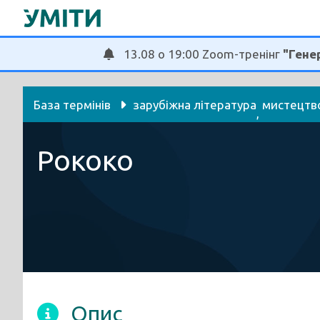
Перейти
до
вмісту
13.08 о 19:00 Zoom-тренінг
"Генер
База термінів
зарубіжна література
мистецтв
, 
українська мова та література
Рококо
Опис