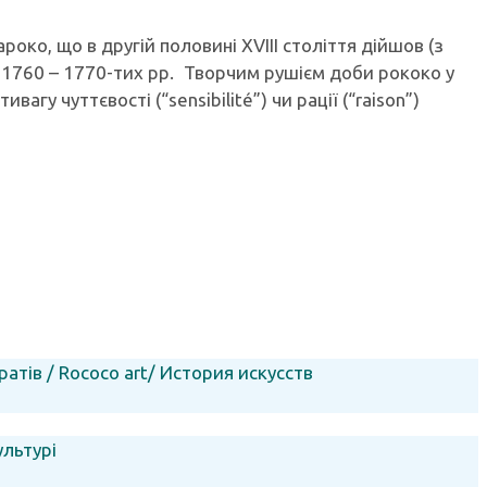
око, що в другій половині XVIII століття дійшов (з
 у 1760 – 1770-тих pp. Творчим рушієм доби рококо у
ивагу чуттєвості (“sensibilité”) чи рації (“raison”)
тів / Rococo art/ История искусств
ультурі