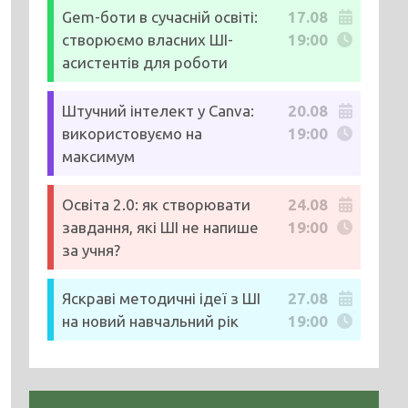
Gem-боти в сучасній освіті:
17.08
створюємо власних ШІ-
19:00
асистентів для роботи
Штучний інтелект у Canva:
20.08
використовуємо на
19:00
максимум
Освіта 2.0: як створювати
24.08
завдання, які ШІ не напише
19:00
за учня?
Яскраві методичні ідеї з ШІ
27.08
на новий навчальний рік
19:00