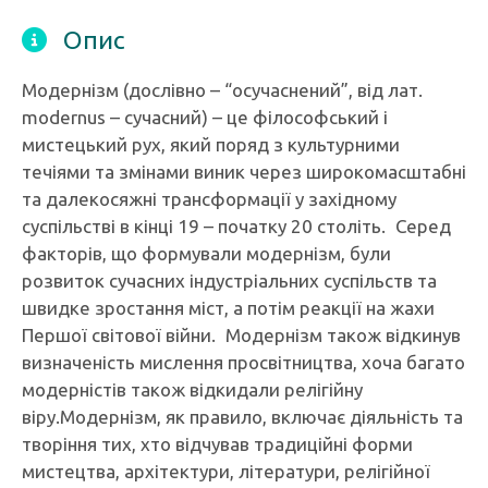
Опис
Модернізм (дослівно – “осучаснений”, від лат.
modernus – сучасний) – це філософський і
мистецький рух, який поряд з культурними
течіями та змінами виник через широкомасштабні
та далекосяжні трансформації у західному
суспільстві в кінці 19 – початку 20 століть. Серед
факторів, що формували модернізм, були
розвиток сучасних індустріальних суспільств та
швидке зростання міст, а потім реакції на жахи
Першої світової війни. Модернізм також відкинув
визначеність мислення просвітництва, хоча багато
модерністів також відкидали релігійну
віру.Модернізм, як правило, включає діяльність та
творіння тих, хто відчував традиційні форми
мистецтва, архітектури, літератури, релігійної