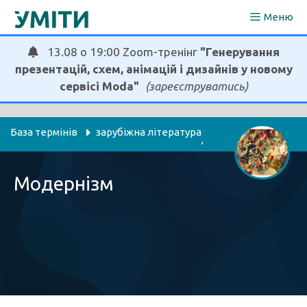
Перейти
Меню
до
вмісту
13.08 о 19:00 Zoom-тренінг
"Генерування
презентацій, схем, анімацій і дизайнів у новому
сервісі Moda"
(зареєструватись)
База термінів
зарубіжна література
, 
мистецтво
українська мова та література
, 
Модернізм