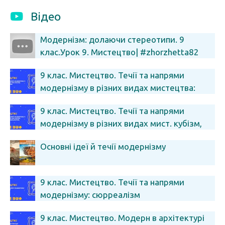
Відео
Модернізм: долаючи стереотипи. 9
клас.Урок 9. Мистецтво| #zhorzhetta82
9 клас. Мистецтво. Течії та напрями
модернізму в різних видах мистецтва:
експресіонізм
9 клас. Мистецтво. Течії та напрями
модернізму в різних видах мист. кубізм,
абстракціонізм, футуризм
Основні ідеї й течії модернізму
9 клас. Мистецтво. Течії та напрями
модернізму: сюрреалізм
9 клас. Мистецтво. Модерн в архітектурі