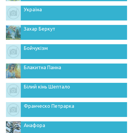
Україна
Захар Беркут
Бойчукізм
Блакитна Панна
Білий кінь Шептало
Франческо Петрарка
Анафора