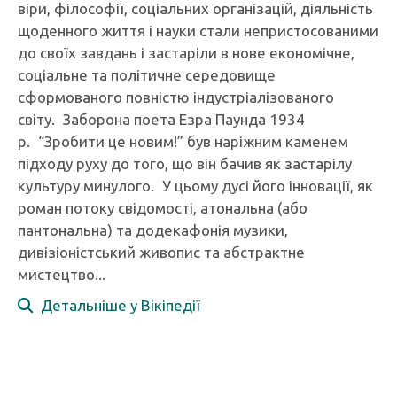
віри, філософії, соціальних організацій, діяльність
щоденного життя і науки стали непристосованими
до своїх завдань і застаріли в нове економічне,
соціальне та політичне середовище
сформованого повністю індустріалізованого
світу. Заборона поета Езра Паунда 1934
р. “Зробити це новим!” був наріжним каменем
підходу руху до того, що він бачив як застарілу
культуру минулого. У цьому дусі його інновації, як
роман потоку свідомості, атональна (або
пантональна) та додекафонія музики,
дивізіоністський живопис та абстрактне
мистецтво...
Детальніше у Вікіпедії