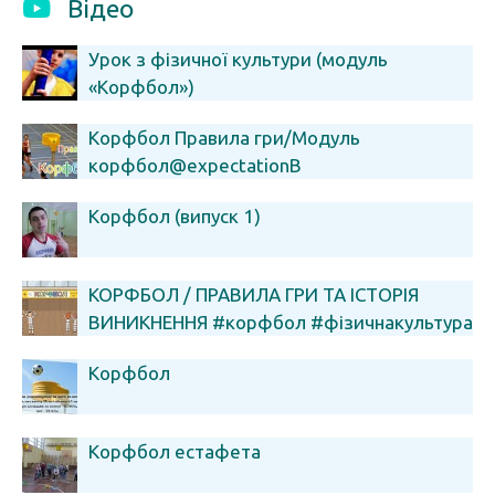
Відео
Урок з фізичної культури (модуль
«Корфбол»)
Корфбол Правила гри/Модуль
корфбол@expectationB
Корфбол (випуск 1)
КОРФБОЛ / ПРАВИЛА ГРИ ТА ІСТОРІЯ
ВИНИКНЕННЯ #корфбол #фізичнакультура
Корфбол
Корфбол естафета