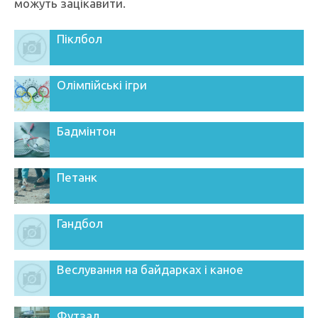
можуть зацікавити.
Піклбол
Олімпійські ігри
Бадмінтон
Петанк
Гандбол
Веслування на байдарках і каное
Футзал