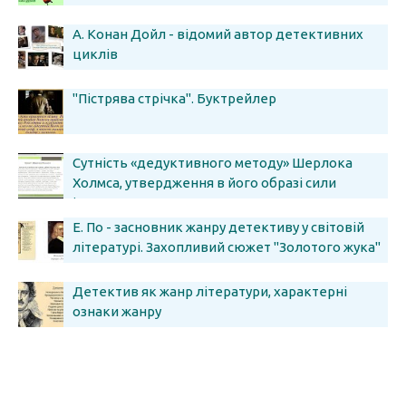
А. Конан Дойл - відомий автор детективних
циклів
"Пістрява стрічка". Буктрейлер
Сутність «дедуктивного методу» Шерлока
Холмса, утвердження в його образі сили
інтелекту
Е. По - засновник жанру детективу у світовій
літературі. Захопливий сюжет "Золотого жука"
Детектив як жанр літератури, характерні
ознаки жанру