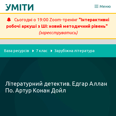
Перейти
Меню
до
вмісту
Сьогодні о 19:00 Zoom-тренінг
"Інтерактивні
робочі аркуші з ШІ: новий методичний рівень"
(зареєструватись)
База ресурсів
7 клас
Зарубіжна література
Літературний детектив. Едгар Аллан
По. Артур Конан Дойл