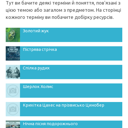
Тут ви бачите деякі терміни й поняття, пов'язані з
цією темою або загалом з предметом. На сторінці
кожного терміну ви побачите добірку ресурсів.
Золотий жук
Пістрява стрічка
Спілка рудих
Шерлок Холмс
Крихітка Цахес на прізвисько Цинобер
Нічна пісня подорожнього