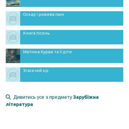
Оскар і рожева пані
Книга пісень
Матінка Кураж та її діти
Згаси мій зір
Дивитись усе з предмету
Зарубіжна
література