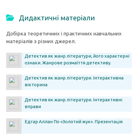
Дидактичні матеріали
Добірка теоретичних і практичних навчальних
матеріалів з різних джерел.
Детектив як жанр літератури, його характерні
ознаки. Жанрове розмаїття детективу.
Конспект
Детектив як жанр літератури. Інтерактивна
вікторина
Детектив як жанр літератури. Інтерактивні
вправи
Едгар Аллан По «Золотий жук». Презентація