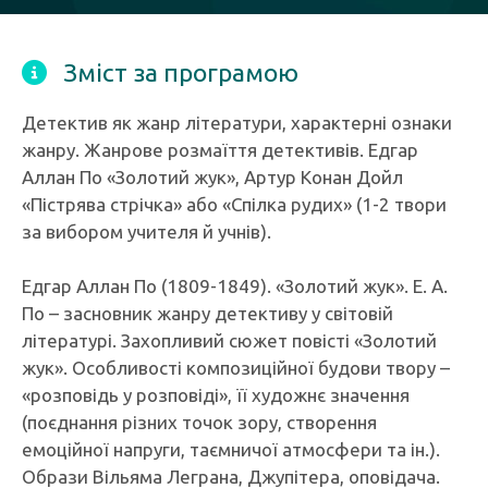
Зміст за програмою
Детектив як жанр літератури, характерні ознаки
жанру. Жанрове розмаїття детективів. Едгар
Аллан По «Золотий жук», Артур Конан Дойл
«Пістрява стрічка» або «Спілка рудих» (1-2 твори
за вибором учителя й учнів).
Едгар Аллан По (1809-1849). «Золотий жук». Е. А.
По – засновник жанру детективу у світовій
літературі. Захопливий сюжет повісті «Золотий
жук». Особливості композиційної будови твору –
«розповідь у розповіді», її художнє значення
(поєднання різних точок зору, створення
емоційної напруги, таємничої атмосфери та ін.).
Образи Вільяма Леграна, Джупітера, оповідача.