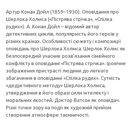
Артур Конан Дойл (1859–1930). Оповідання про
Шерлока Холмса («Пістрява стрічка», «Спілка
рудих»). А. Конан Дойл – відомий автор
детективних циклів, популярність його героїв у
різних країнах. Особливості сюжету і композиції
оповідань про Шерлока Холмса. Шерлок Холмс як
безпосередній учасник розв’язання сімейного
конфлікту в оповіданні «Пістрява стрічка». Іронічне
зображення пристрасті людини до легкого
збагачення в оповіданні «Спілка рудих». Сутність
«дедуктивного методу» Шерлока Холмса,
утвердження в його образі сили інтелекту і
моральних якостей. Доктор Ватсон як оповідач.
Різні точки зору на події як художній прийом
створення атмосфери таємничості.