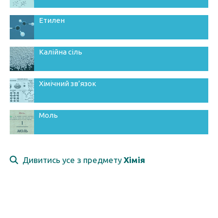
Етилен
Калійна сіль
Хімічний зв’язок
Моль
Дивитись усе з предмету
Хімія