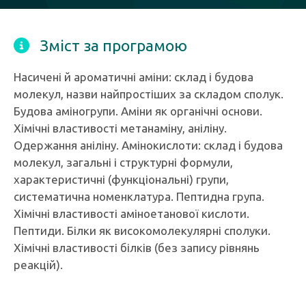
Зміст за програмою
Насичені й ароматичні аміни: склад і будова
молекул, назви найпростіших за складом сполук.
Будова аміногрупи. Аміни як органічні основи.
Хімічні властивості метанаміну, аніліну.
Одержання аніліну. Амінокислоти: склад і будова
молекул, загальні і структурні формули,
характеристичні (функціональні) групи,
систематична номенклатура. Пептидна група.
Хімічні властивості аміноетанової кислоти.
Пептиди. Білки як високомолекулярні сполуки.
Хімічні властивості білків (без запису рівнянь
реакцій).