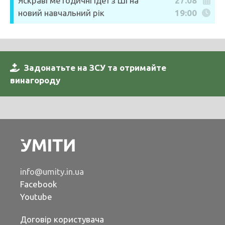
Яскраві методичні ідеї з ШІ на
27.08
новий навчальний рік
19:00
Задонатьте на ЗСУ та отримайте
винагороду
info@umity.in.ua
Facebook
Youtube
Договір користувача