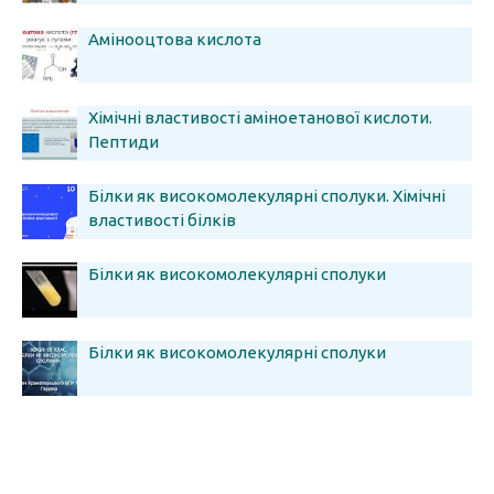
Амінооцтова кислота
Хімічні властивості аміноетанової кислоти.
Пептиди
Білки як високомолекулярні сполуки. Хімічні
властивості білків
Білки як високомолекулярні сполуки
Білки як високомолекулярні сполуки