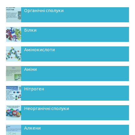
Органічні сполуки
Білки
Амінокислоти
Аміни
Нітроген
Неорганічні сполуки
Алкени