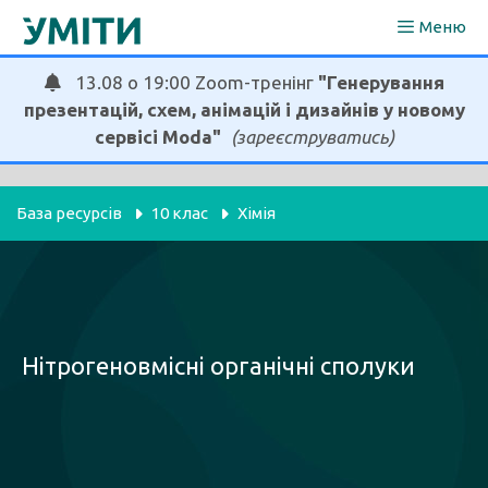
Перейти
Меню
до
вмісту
13.08 о 19:00 Zoom-тренінг
"Генерування
презентацій, схем, анімацій і дизайнів у новому
сервісі Moda"
(зареєструватись)
База ресурсів
10 клас
Хімія
Нітрогеновмісні органічні сполуки