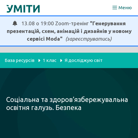
Перейти
Меню
до
вмісту
13.08 о 19:00 Zoom-тренінг
"Генерування
презентацій, схем, анімацій і дизайнів у новому
сервісі Moda"
(зареєструватись)
База ресурсів
1 клас
Я досліджую світ
Соціальна та здоров’язбережувальна
освітня галузь. Безпека