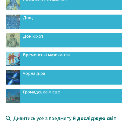
Анна Баша
12.06.2023, 08:57
Дощ
Як навчити дітей мінної безпеки.
Посилання
Дон Кіхот
Анна Баша
12.06.2023, 08:46
Мультфільми про мінну безпеку.
Бременські музиканти
Посилання
Чорна діра
Громадське місце
Дивитись усе з предмету
Я досліджую світ