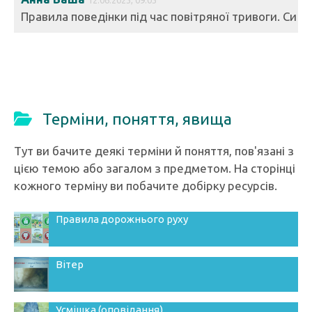
12.06.2023, 09:03
Правила поведінки під час повітряної тривоги. Си
рена - що робити? Правила поведінки для дітей
Посилання
Анна Баша
12.06.2023, 09:01
Мінна безпека. Квест. Правила поведінки з вибух
Терміни, поняття, явища
онебезпечними предметами. Презентація безко
штовно НУШ
Тут ви бачите деякі терміни й поняття, пов'язані з
Посилання
цією темою або загалом з предметом. На сторінці
кожного терміну ви побачите добірку ресурсів.
Анна Баша
12.06.2023, 09:00
Гра в онлайн-квест про мінну безпеку.
Правила дорожнього руху
Посилання
Вітер
Анна Баша
12.06.2023, 08:57
Все про мінну безпеку
Посилання
Усмішка (оповідання)