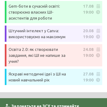
Gem-боти в сучасній освіті:
17.08
створюємо власних ШІ-
19:00
асистентів для роботи
Штучний інтелект у Canva:
20.08
використовуємо на максимум
19:00
Освіта 2.0: як створювати
24.08
завдання, які ШІ не напише за
19:00
учня?
Яскраві методичні ідеї з ШІ на
27.08
новий навчальний рік
19:00
Задонатьте на ЗСУ та отримайте