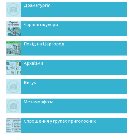
Драматургія
Чарівні окуляри
Похід на Царгород
Архаїзми
Вигук
Метаморфоза
Спрощення у групах приголосних