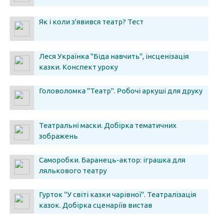
Як і коли з'явився театр? Тест
Леся Українка "Біда навчить", інсценізація
казки. Конспект уроку
Головоломка "Театр". Робочі аркуші для друку
Театральні маски. Добірка тематичних
зображень
Саморобки. Баранець-актор: іграшка для
лялькового театру
Гурток "У світі казки чарівної". Театралізація
казок. Добірка сценаріїв вистав