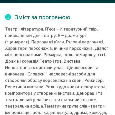
Зміст за програмою
Театр і література. П’єса – літературний твір,
призначений для театру. Я – драматург
(сценарист). Персонажі п’єси. Головні персонажі.
Характери персонажів, вчинки персонажів. Діалог
між персонажами. Ремарка, роль ремарок у п’єсі.
Драма і комедія.Театр і гра. Вистава.
Неповторність вистави у часі. Дійові особи та
виконавці. Словесні і несловесні засоби для
створення образу персонажа на сцені. Режисер.
Репетиція вистави. Роль художника-декоратора,
композитора у створенні вистави. Декорації та
театральний реквізит, театральний костюм,
театральна афіша.Тематична група слів «театр»:
імпровізація, репліка, репертуар, драма, комедія,