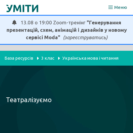
Перейти
Меню
до
вмісту
13.08 о 19:00 Zoom-тренінг
"Генерування
презентацій, схем, анімацій і дизайнів у новому
сервісі Moda"
(зареєструватись)
База ресурсів
3 клас
Українська мова і читання
Театралізуємо