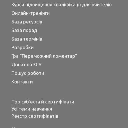
Курси підвищення кваліфікації для вчителів
Онлайн-тренінги
База ресурсів
База порад
База термінів
Розробки
Гра “Переможний коментар”
Донат на ЗСУ
Пошук роботи
Контакти
Про суб’єкта й сертифікати
Усі теми навчання
Реєстр сертифікатів