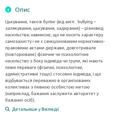
Опис
Цькування, також булінг (від англ. bullying –
залякування, цькування, задирання) – різновид
насильства; навмисне, що не носить характеру
самозахисту і не є санкціонованим нормативно-
правовими актами держави, довготривале
(повторюване) фізичне чи психологічне
насильство з боку індивіда чи групи, які мають
певні переваги (фізичні, психологічні,
адміністративні тощо) стосовно індивіда, і що
відбувається переважно в організованих
колективах з певною особистою метою
(наприклад, бажання заслужити авторитет у
бажаних осіб).
Детальніше у Вікіпедії