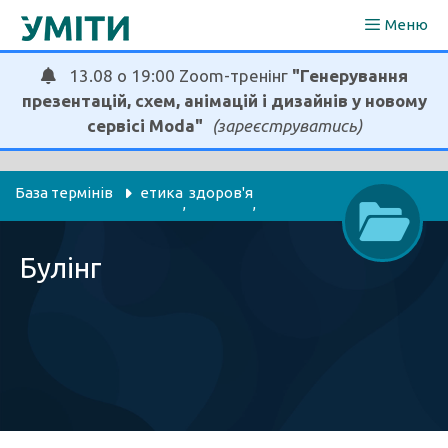
Перейти
Меню
до
вмісту
13.08 о 19:00 Zoom-тренінг
"Генерування
презентацій, схем, анімацій і дизайнів у новому
сервісі Moda"
(зареєструватись)
База термінів
етика
здоров'я
, 
, 
педагоги-організатори
психологія
, 
, 
Булінг
соціальні педагоги
я досліджую світ
, 