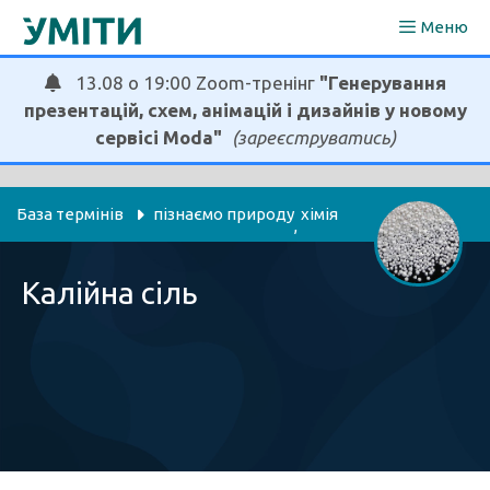
Перейти
Меню
до
вмісту
13.08 о 19:00 Zoom-тренінг
"Генерування
презентацій, схем, анімацій і дизайнів у новому
сервісі Moda"
(зареєструватись)
База термінів
пізнаємо природу
хімія
, 
Калійна сіль