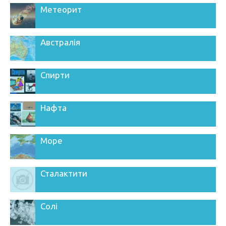
Метеорит
Австралія
Спирти
Нафта
Море
Сталактити
Солі