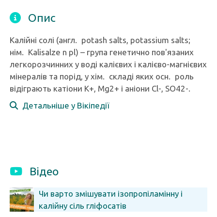
Опис
Калійні солі (англ. potash salts, potassium salts;
нім. Kalisalze n pl) – група генетично пов'язаних
легкорозчинних у воді калієвих і калієво-магнієвих
мінералів та порід, у хім. складі яких осн. роль
відіграють катіони К+, Mg2+ і аніони Cl-, SO42-.
Детальніше у Вікіпедії
Відео
Чи варто змішувати ізопропіламінну і
калійну сіль гліфосатів