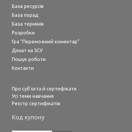
База ресурсів
База порад
База термінів
Розробки
Гра “Переможний коментар”
Донат на ЗСУ
Пошук роботи
Контакти
Про суб’єкта й сертифікати
Усі теми навчання
Реєстр сертифікатів
Код купону