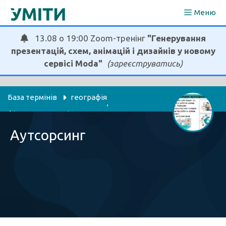
Перейти
Меню
до
вмісту
13.08 о 19:00 Zoom-тренінг
"Генерування
презентацій, схем, анімацій і дизайнів у новому
сервісі Moda"
(зареєструватись)
База термінів
географія
, 
фінанси, економіка
Аутсорсинг