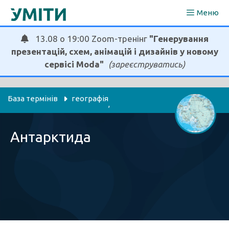
Перейти
Меню
до
вмісту
13.08 о 19:00 Zoom-тренінг
"Генерування
презентацій, схем, анімацій і дизайнів у новому
сервісі Moda"
(зареєструватись)
База термінів
географія
, 
пізнаємо природу
я досліджую світ
, 
Антарктида