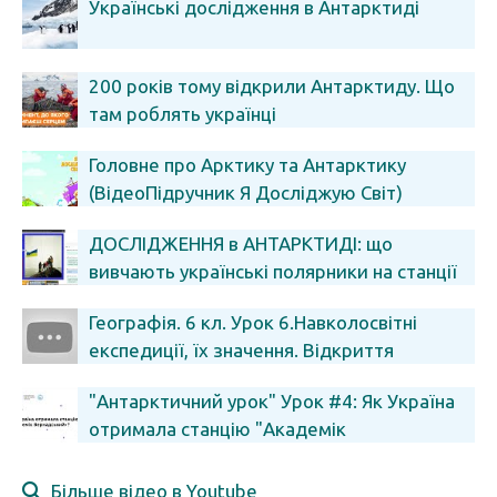
Українські дослідження в Антарктиді
200 років тому відкрили Антарктиду. Що
там роблять українці
Головне про Арктику та Антарктику
(ВідеоПідручник Я Досліджую Світ)
ДОСЛІДЖЕННЯ в АНТАРКТИДІ: що
вивчають українські полярники на станції
«Академік Вернадський»
Географія. 6 кл. Урок 6.Навколосвітні
експедиції, їх значення. Відкриття
Австралії і Антарктиди
"Антарктичний урок" Урок #4: Як Україна
отримала станцію "Академік
Вернадський".
Більше відео в Youtube