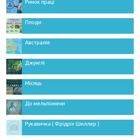
Ринок праці
Плоди
Австралія
Джунглі
Місяць
До мельпомени
Рукавичка ( Фрідріх Шиллер )