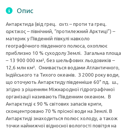
Опис
Антарктида (від грец. αντι – проти та грец.
αρκτικος – північний, “протилежний Арктиці”) –
материк у Південній півкулі навколо
географічного південного полюса, охоплює
приблизно 10 % суходолу Землі. Загальна площа
– 13 900 000 км², без шельфових льодовиків –
12,6 млн км². Омивається водами Атлантичного,
Індійського та Тихого океанів. З 2000 року води,
що оточують Антарктиду південніше 60° пд. ш.,
згідно з рішенням Міжнародної гідрографічної
організації називають Південним океаном. В
Антарктиді є 90 % світових запасів криги,
сконцентровано 70 % прісної води на Землі. В
Антарктиді знаходиться полюс холоду, а також
точки найнижчої відносної вологості повітря на