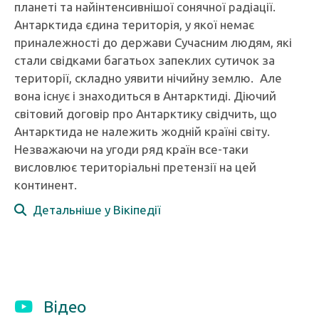
планеті та найінтенсивнішої сонячної радіації.
Антарктида єдина територія, у якої немає
приналежності до держави Сучасним людям, які
стали свідками багатьох запеклих сутичок за
території, складно уявити нічийну землю. Але
вона існує і знаходиться в Антарктиді. Діючий
світовий договір про Антарктику свідчить, що
Антарктида не належить жодній країні світу.
Незважаючи на угоди ряд країн все-таки
висловлює територіальні претензії на цей
континент.
Детальніше у Вікіпедії
Відео