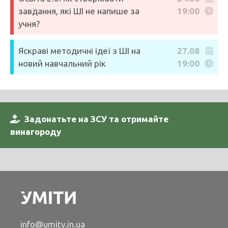
завдання, які ШІ не напише за
19:00
учня?
Яскраві методичні ідеї з ШІ на
27.08
новий навчальний рік
19:00
Задонатьте на ЗСУ та отримайте
винагороду
info@umity.in.ua