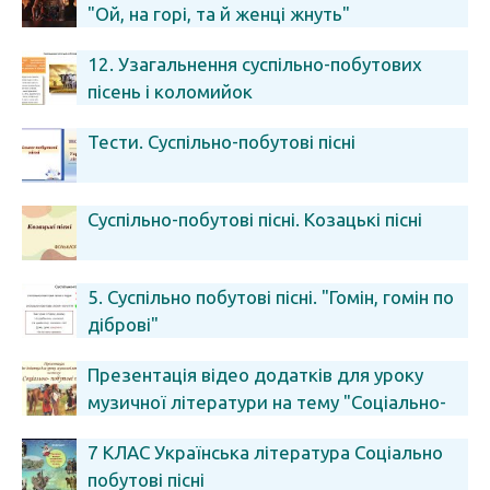
"Ой, на горі, та й женці жнуть"
12. Узагальнення суспільно-побутових
пісень і коломийок
Тести. Суспільно-побутові пісні
Суспільно-побутові пісні. Козацькі пісні
5. Суспільно побутові пісні. "Гомін, гомін по
діброві"
Презентація відео додатків для уроку
музичної літератури на тему "Соціально-
побутові пісні"
7 КЛАС Українська література Соціально
побутові пісні