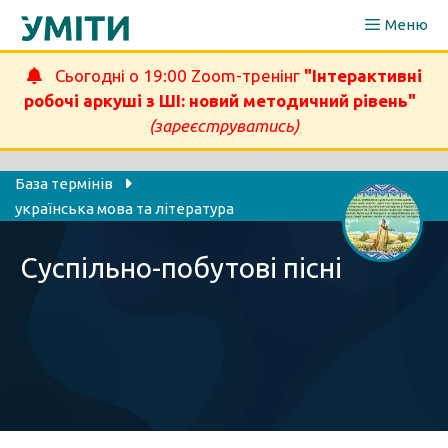
Перейти
Меню
до
вмісту
Сьогодні о 19:00 Zoom-тренінг
"Інтерактивні
робочі аркуші з ШІ: новий методичний рівень"
(зареєструватись)
База термінів
українська мова та література
Суспільно-побутові пісні