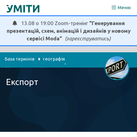
Перейти
Меню
до
вмісту
13.08 о 19:00 Zoom-тренінг
"Генерування
презентацій, схем, анімацій і дизайнів у новому
сервісі Moda"
(зареєструватись)
База термінів
географія
, 
фінанси, економіка
Експорт