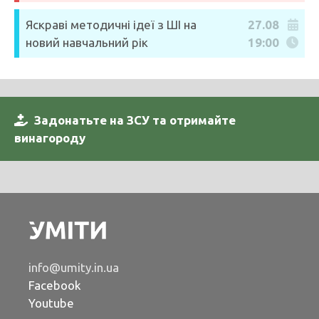
Яскраві методичні ідеї з ШІ на
27.08
новий навчальний рік
19:00
Задонатьте на ЗСУ та отримайте
винагороду
info@umity.in.ua
Facebook
Youtube