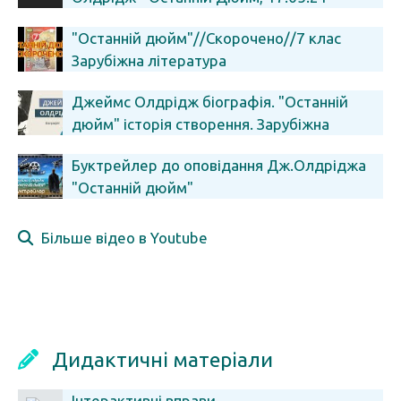
#ВідкритийУрок
"Останній дюйм"//Скорочено//7 клас
Зарубіжна література
Джеймс Олдрідж біографія. "Останній
дюйм" історія створення. Зарубіжна
література 7 клас
Буктрейлер до оповідання Дж.Олдріджа
"Останній дюйм"
Більше відео в Youtube
Дидактичні матеріали
Інтерактивні вправи