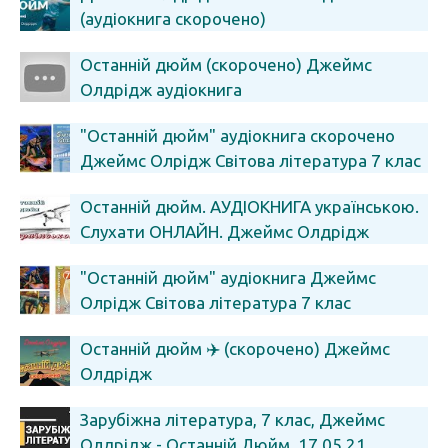
(аудіокнига скорочено)
Останній дюйм (скорочено) Джеймс
Олдрідж аудіокнига
"Останній дюйм" аудіокнига скорочено
Джеймс Олрідж Світова література 7 клас
Останній дюйм. АУДІОКНИГА українською.
Слухати ОНЛАЙН. Джеймс Олдрідж
"Останній дюйм" аудіокнига Джеймс
Олрідж Світова література 7 клас
Останній дюйм ✈️ (скорочено) Джеймс
Олдрідж
Зарубіжна література, 7 клас, Джеймс
Олдрідж - Останній Дюйм, 17.05.21