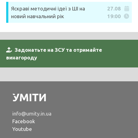
Яскраві методичні ідеї з ШІ на
27.08
новий навчальний рік
19:00
Задонатьте на ЗСУ та отримайте
винагороду
info@umity.in.ua
Facebook
Youtube