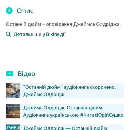
Опис
Останній дюйм – оповідання Джеймса Олдріджа.
Детальніше у Вікіпедії
Відео
"Останній дюйм" аудіокнига скорочено.
Джеймс Олдрідж
Джеймс Олдрідж. Останній дюйм.
Аудіокнига українською #ЧитаєЮрійСушко
Джеймс Олдрідж — Останній дюйм