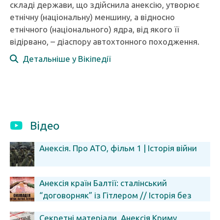
складі держави, що здійснила анексію, утворює
етнічну (національну) меншину, а відносно
етнічного (національного) ядра, від якого її
відірвано, – діаспору автохтонного походження.
Детальніше у Вікіпедії
Відео
Анексія. Про АТО, фільм 1 | Історія війни
Анексія країн Балтії: сталінський
“договорняк” із Гітлером // Історія без
міфів
Секретні матеріали. Анексія Криму