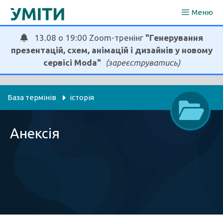
Перейти
Меню
до
вмісту
13.08 о 19:00 Zoom-тренінг
"Генерування
презентацій, схем, анімацій і дизайнів у новому
сервісі Moda"
(зареєструватись)
База термінів
історія
Анексія