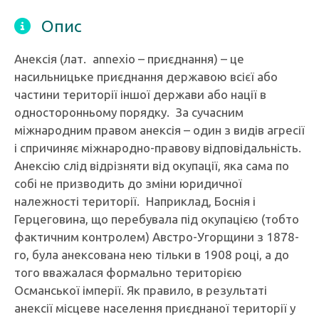
Опис
Анексія (лат. annexio – приєднання) – це
насильницьке приєднання державою всієї або
частини території іншої держави або нації в
односторонньому порядку. За сучасним
міжнародним правом анексія – один з видів агресії
і спричиняє міжнародно-правову відповідальність.
Анексію слід відрізняти від окупації, яка сама по
собі не призводить до зміни юридичної
належності території. Наприклад, Боснія і
Герцеговина, що перебувала під окупацією (тобто
фактичним контролем) Австро-Угорщини з 1878-
го, була анексована нею тільки в 1908 році, а до
того вважалася формально територією
Османської імперії. Як правило, в результаті
анексії місцеве населення приєднаної території у