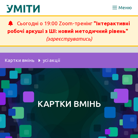
Перейти
Меню
до
вмісту
Сьогодні о 19:00 Zoom-тренінг
"Інтерактивні
робочі аркуші з ШІ: новий методичний рівень"
(зареєструватись)
Картки вмінь
 усі акції
КАРТКИ ВМІНЬ