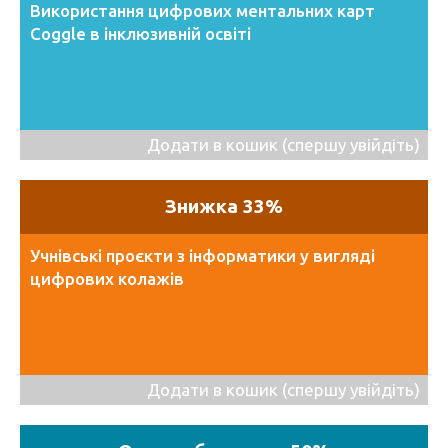
Використання цифрових ментальних карт
Coggle в інклюзивній освіті
Додати в кошик (спершу увійдіть)
Знижка 33%
Учнівські проєкти з інформатики у вигляді
цифрових колажів
Додати в кошик (спершу увійдіть)