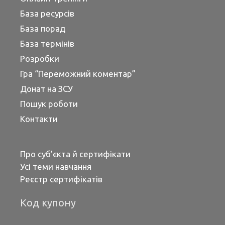
База ресурсів
База порад
База термінів
Розробки
Гра “Переможний коментар”
Донат на ЗСУ
Пошук роботи
Контакти
Про суб’єкта й сертифікати
Усі теми навчання
Реєстр сертифікатів
Код купону