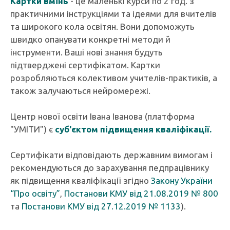
Картки вмінь
- це маленькі курси по 2 год. з
практичними інструкціями та ідеями для вчителів
та широкого кола освітян. Вони допоможуть
швидко опанувати конкретні методи й
інструменти. Ваші нові знання будуть
підтверджені сертифікатом. Картки
розробляються колективом учителів-практиків, а
також залучаються нейромережі.
Центр нової освіти Івана Іванова (платформа
"УМІТИ") є
суб'єктом підвищення кваліфікації.
Сертифікати відповідають державним вимогам і
рекомендуються до зарахування педпрацівнику
як підвищення кваліфікації згідно
Закону України
“Про освіту”
,
Постанови КМУ від 21.08.2019 № 800
та
Постанови КМУ від 27.12.2019 № 1133
).