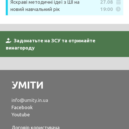
Яскраві методичні ідеї з ШІ на
27.08
новий навчальний рік
19:00
Задонатьте на ЗСУ та отримайте
винагороду
info@umity.in.ua
Facebook
Youtube
Договір користувача